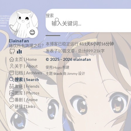
搜索
😉
Elainafan
本博客已稳定运行
411天6小时16分钟
痛饮所有踌躇之后？
发表了10篇文章 · 总计899.21k字
主页 | Home
© 2025 - 2026 elainafan
关于 | About
使用
Hugo
构建
归档 | Archives
主题
Stack
由
Jimmy
设计
搜索 | Search
友链 | Friends
图库 | Photos
番剧 | Anime
链接 | Links