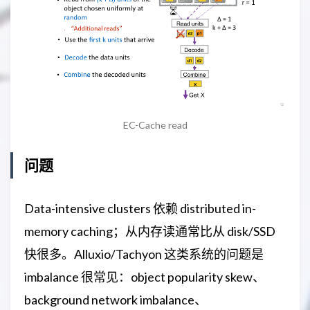
EC-Cache read
问题
Data-intensive clusters 依赖 distributed in-
memory caching；从内存读通常比从 disk/SSD
快很多。Alluxio/Tachyon 这类系统的问题是
imbalance 很常见：object popularity skew、
background network imbalance、