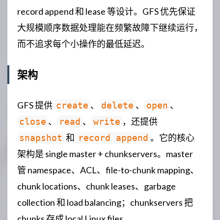
record append 和 lease 等设计。GFS 优先保证
大规模顺序数据处理能在频繁故障下继续运行，
而不追求每个小操作的最低延迟。
架构
GFS 提供
、
、
、
create
delete
open
、
、
，还提供
close
read
write
和
。它的核心
snapshot
record append
架构是 single master + chunkservers。master
管 namespace、ACL、file-to-chunk mapping、
chunk locations、chunk leases、garbage
collection 和 load balancing；chunkservers 把
chunks 存成 local Linux files。