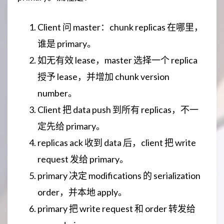
Client 问 master：chunk replicas 在哪里，
谁是 primary。
如无有效 lease，master 选择一个 replica
授予 lease，并增加 chunk version
number。
Client 把 data push 到所有 replicas，不一
定先给 primary。
replicas ack 收到 data 后，client 把 write
request 发给 primary。
primary 决定 modifications 的 serialization
order，并本地 apply。
primary 把 write request 和 order 转发给