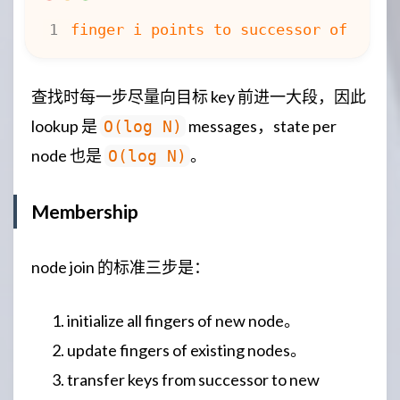
查找时每一步尽量向目标 key 前进一大段，因此
lookup 是
messages，state per
O(log N)
node 也是
。
O(log N)
Membership
node join 的标准三步是：
initialize all fingers of new node。
update fingers of existing nodes。
transfer keys from successor to new