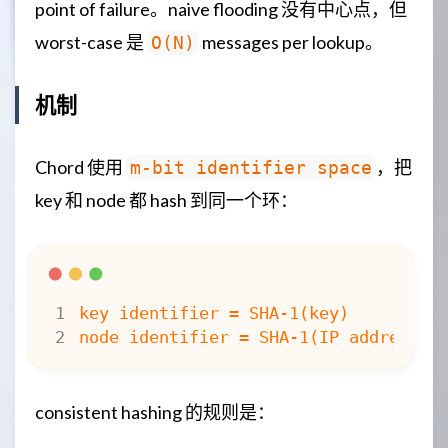
point of failure。naive flooding 没有中心点，但
worst-case 是
messages per lookup。
O(N)
机制
Chord 使用
，把
m-bit identifier space
key 和 node 都 hash 到同一个环：
consistent hashing 的规则是：