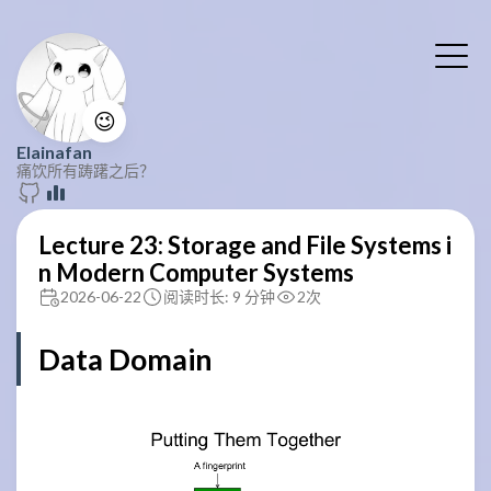
😉
Elainafan
痛饮所有踌躇之后？
Lecture 23: Storage and File Systems i
n Modern Computer Systems
2026-06-22
阅读时长: 9 分钟
2
次
Data Domain