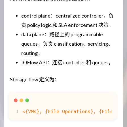
control plane：centralized controller，负
责 policy logic 和 SLA enforcement 决策。
data plane：路径上的 programmable
queues，负责 classification、servicing、
routing。
IOFlow API：连接 controller 和 queues。
Storage flow 定义为：