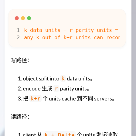
写路径：
object split into
data units。
k
encode 生成
parity units。
r
把
个 units cache 到不同 servers。
k+r
读路径：
client 从
个 units 发起读取。
k + Delta