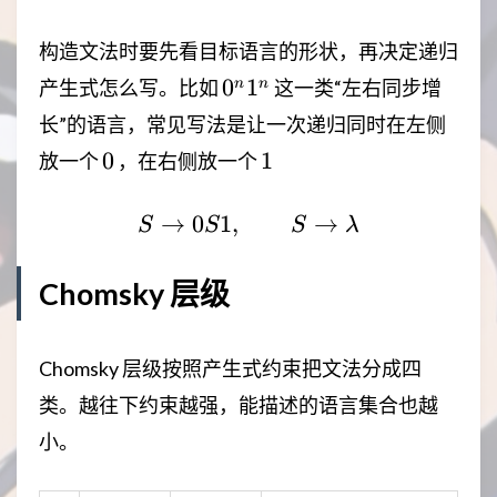
构造文法时要先看目标语言的形状，再决定递归
0^n1^n
0
1
n
n
产生式怎么写。比如
这一类“左右同步增
长”的语言，常见写法是让一次递归同时在左侧
0
1
0
1
放一个
，在右侧放一个
→
0
1
,
S\rightarrow 0S1,\qqu
→
S
S
S
λ
Chomsky 层级
Chomsky 层级按照产生式约束把文法分成四
类。越往下约束越强，能描述的语言集合也越
小。