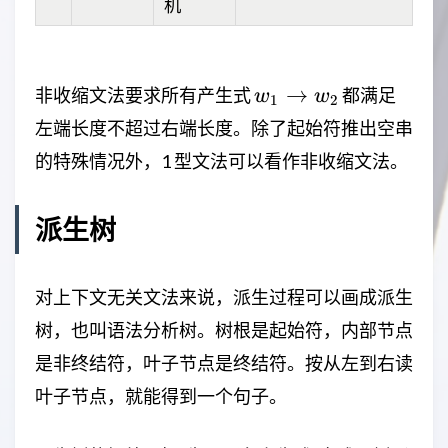
机
w_1\rightarrow
→
非收缩文法要求所有产生式
都满足
w
w
1
2
w_2
左端长度不超过右端长度。除了起始符推出空串
的特殊情况外，1 型文法可以看作非收缩文法。
派生树
对上下文无关文法来说，派生过程可以画成派生
树，也叫语法分析树。树根是起始符，内部节点
是非终结符，叶子节点是终结符。按从左到右读
叶子节点，就能得到一个句子。