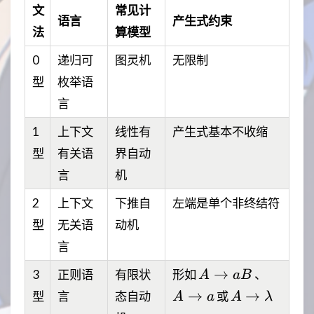
文
常见计
语言
产生式约束
法
算模型
0
递归可
图灵机
无限制
型
枚举语
言
1
上下文
线性有
产生式基本不收缩
型
有关语
界自动
言
机
2
上下文
下推自
左端是单个非终结符
型
无关语
动机
言
A\rightarrow
A\righ
→
3
正则语
有限状
形如
、
A
a
B
aB
a
A\rightarro
→
→
型
言
态自动
或
A
a
A
λ