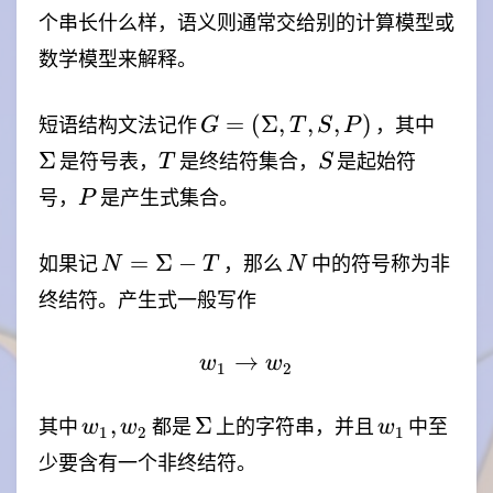
个串长什么样，语义则通常交给别的计算模型或
数学模型来解释。
G=
\Sig
=
(
Σ
,
,
,
)
短语结构文法记作
，其中
G
T
S
P
(\Sigma,T,S,P)
T
S
Σ
是符号表，
是终结符集合，
是起始符
T
S
P
号，
是产生式集合。
P
N=\Sigma-
N
=
Σ
−
如果记
，那么
中的符号称为非
N
T
N
T
终结符。产生式一般写作
→
w_1 \rightarrow w_2
w
w
1
2
w_1,w_2
\Sigma
w_1
,
Σ
其中
都是
上的字符串，并且
中至
w
w
w
1
2
1
少要含有一个非终结符。