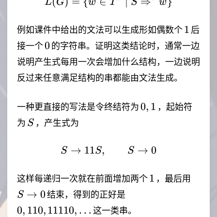
(
)
=
{
∈
L(G)=\lbrace{}w\in T
∣
⇒
}
L
G
w
T
S
w
1
1
例如课件中给出的文法可以生成形如偶数个
后
0
0
接一个
的字符串。证明这类结论时，通常一边
说明产生式每用一次会增加什么结构，一边说明
反过来任意满足结构的串都能由文法生成。
0,1
0
,
1
一种更直接的写法是令终结符为
，起始符
S
为
，产生式为
S
→
11
,
S\rightarrow 11S,\qqu
→
0
S
S
S
1
S\rig
1
这样每递归一次就在前面增加两个
，最后用
0
0,110,11110,\ldots
→
0
结束，得到的正好是
S
0
,
110
,
11110
,
…
这一类串。