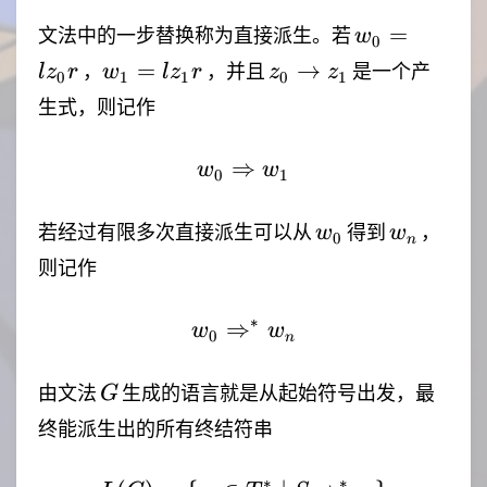
w_0=lz_0r
=
文法中的一步替换称为直接派生。若
w
0
w_1=lz_1r
z_0\rightarrow
=
→
，
，并且
是一个产
l
z
r
w
l
z
r
z
z
0
1
1
0
1
z_1
生式，则记作
⇒
w_0 \Rightarrow w_1
w
w
0
1
w_0
w_n
若经过有限多次直接派生可以从
得到
，
w
w
0
n
则记作
∗
⇒
w_0 \Rightarrow^* w_
w
w
0
n
G
由文法
生成的语言就是从起始符号出发，最
G
终能派生出的所有终结符串
∗
∗