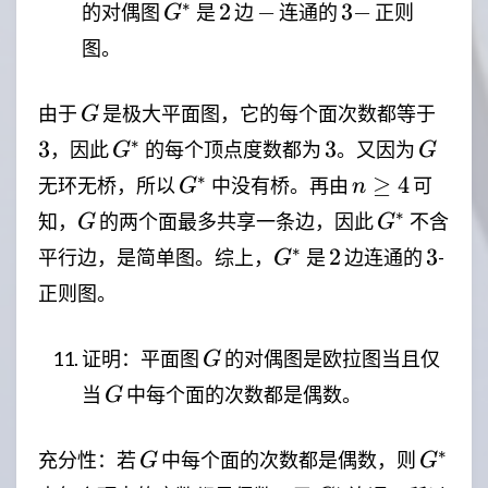
\ge
G^*
2
-
3-
∗
2
−
3
−
的对偶图
是
边
连通的
正则
G
4,
图。
G
3
由于
是极大平面图，它的每个面次数都等于
G
G^*
3
G
∗
3
3
，因此
的每个顶点度数都为
。又因为
G
G
G^*
n\geq
∗
≥
4
无环无桥，所以
中没有桥。再由
可
G
n
4
G
G^*
∗
知，
的两个面最多共享一条边，因此
不含
G
G
G^*
2
3
∗
2
3
平行边，是简单图。综上，
是
边连通的
-
G
正则图。
G
证明：平面图
的对偶图是欧拉图当且仅
G
G
当
中每个面的次数都是偶数。
G
G
G^*
∗
充分性：若
中每个面的次数都是偶数，则
G
G