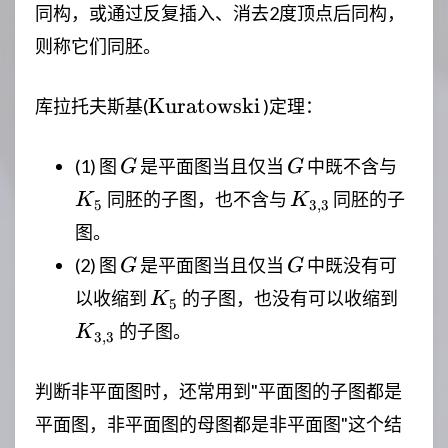
同构，或通过反复插入、消去2度顶点后同构，
则称它们同胚。
\mathrm{Kuratowski}
Kuratowski
库拉托夫斯基(
)定理：
G
G
K_5
(1) 图
是平面图当且仅当
中既不含与
G
G
K_{3,3}
同胚的子图，也不含与
同胚的子
K
K
5
3
,
3
图。
G
G
(2) 图
是平面图当且仅当
中既没有可
G
G
K_5
K_{3
以收缩到
的子图，也没有可以收缩到
K
5
的子图。
K
3
,
3
判断非平面图时，还常用到"平面图的子图都是
平面图，非平面图的母图都是非平面图"这个结