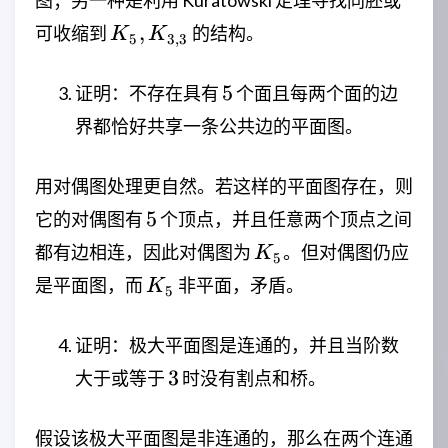
图；另一种是利用 Kuratowski 定理寻找同胚或
K_5,K_{3,3}
,
可收缩到
的结构。
K
K
5
3
,
3
5
5
证明：不存在具有
个面且每两个面的边
界都恰好共享一条公共边的平面图。
用对偶图处理更自然。若这样的平面图存在，则
5
5
它的对偶图有
个顶点，并且任意两个顶点之间
K_5
都有边相连，因此对偶图为
。但对偶图仍应
K
5
K_5
是平面图，而
非平面，矛盾。
K
5
证明：极大平面图是连通的，并且当阶数
3
3
大于或等于
时没有割点和桥。
假设该极大平面图是非连通的，那么在两个连通