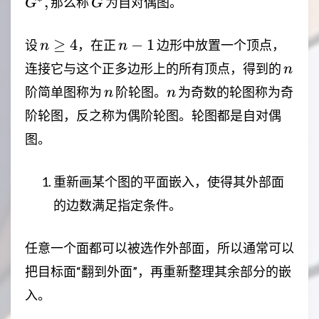
G
,
那么称
为自对偶图。
G
G
n
n-
≥
4
−
1
设
，在正
边形中放置一个顶点，
n
n
\ge
1
n
连接它与这个正多边形上的所有顶点，得到的
n
4
n
n
阶简单图称为
阶轮图。
为奇数的轮图称为奇
n
n
阶轮图，反之称为偶阶轮图。轮图都是自对偶
图。
重新画某个图的平面嵌入，使得其外部面
的边数满足指定条件。
任意一个面都可以被选作外部面，所以通常可以
把目标面“翻到外面”，再重新整理其余部分的嵌
入。