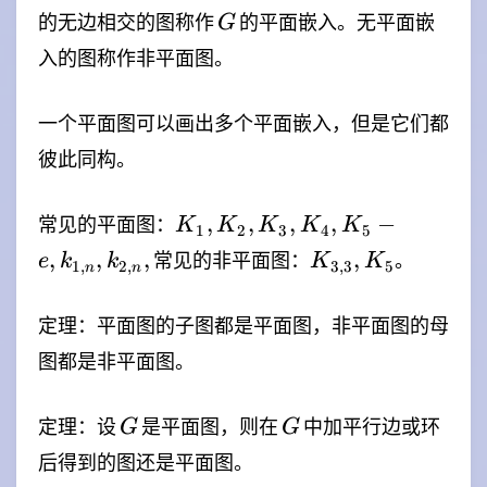
G
的无边相交的图称作
的平面嵌入。无平面嵌
G
入的图称作非平面图。
一个平面图可以画出多个平面嵌入，但是它们都
彼此同构。
K_1,K_2,K_3,K_4,K_5-
,
,
,
,
−
常见的平面图：
K
K
K
K
K
1
2
3
4
5
e,k_{1,n},k_{2,n},
K_{3,3},K_5
,
,
,
,
常见的非平面图：
。
e
k
k
K
K
1
,
2
,
3
,
3
5
n
n
定理：平面图的子图都是平面图，非平面图的母
图都是非平面图。
G
G
定理：设
是平面图，则在
中加平行边或环
G
G
后得到的图还是平面图。