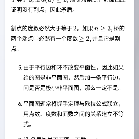
3,
\ge
证明没有割点，因此矛盾。
2,
2
n
2
≥
3
,
割点的度数必然大于等于
。如果
桥的
n
\ge
\ge
≥
2
,
两个端点中必然有一个度数
并且它是割
3,
2,
点。
由于平行边和环不改变平面性，因此如果
给的图是非平面图，然后加一条平行边，
问是否是极小非平面图，那么一定不是。
平面图题常将握手定理与欧拉公式联立，
用点数、度数和面数之间的关系建立不等
式。