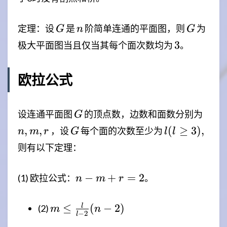
G
n
G
定理：设
是
阶简单连通的平面图，则
为
G
n
G
3
3
极大平面图当且仅当其每个面次数均为
。
欧拉公式
G
n,m,
设连通平面图
的顶点数，边数和面数分别为
G
G
l(l
,
,
(
≥
3
)
,
，设
每个面的次数至少为
n
m
r
G
l
l
\ge
则有以下定理：
3),
n-
−
+
=
2
(1) 欧拉公式：
。
n
m
r
m+r=2
m \le
≤
(
−
2
)
l
(2)
m
n
−
2
l
\frac{l}