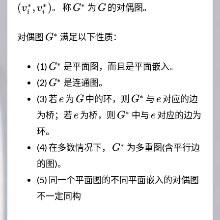
G^*
G
∗
∗
∗
(
,
)
。 称
为
的对偶图。
v
v
G
G
i
i
G^*
∗
对偶图
满足以下性质：
G
G^*
∗
(1)
是平面图，而且是平面嵌入。
G
G^*
∗
(2)
是连通图。
G
e
G
G^*
e
∗
(3) 若
为
中的环，则
与
对应的边
e
G
G
e
e
G^*
e
∗
为桥；若
为桥，则
中与
对应的边为
e
G
e
环。
G^*
∗
(4) 在多数情况下，
为多重图(含平行边
G
的图)。
(5) 同一个平面图的不同平面嵌入的对偶图
不一定同构