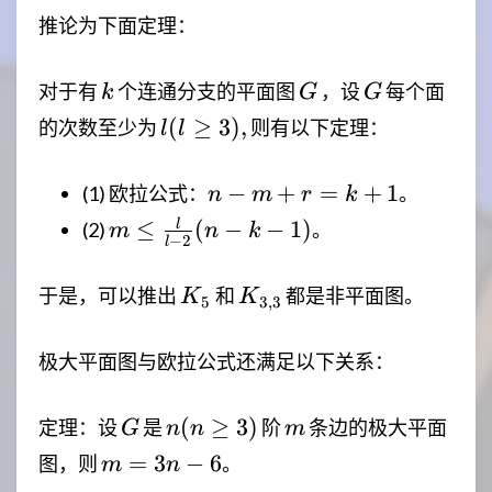
{l-2}(n-
推论为下面定理：
2)
k
G
G
对于有
个连通分支的平面图
，设
每个面
k
G
G
l(l
(
≥
3
)
,
的次数至少为
则有以下定理：
l
l
\ge
3),
n-
−
+
=
+
1
(1) 欧拉公式：
。
n
m
r
k
m+r=k+1
m \le
≤
(
−
−
1
)
l
(2)
。
m
n
k
−
2
l
\frac{l}
{l-2}(n-
K_5
K_{3,3}
于是，可以推出
和
都是非平面图。
K
K
5
3
,
3
k-1)
极大平面图与欧拉公式还满足以下关系：
G
n(n
m
(
≥
3
)
定理：设
是
阶
条边的极大平面
G
n
n
m
\ge
m=3n-
=
3
−
6
图，则
。
m
n
3)
6