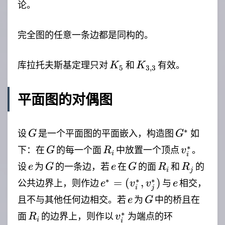
论。
完全图的任意一条边都是同构的。
K_5
K_{3,3}
库拉托夫斯基定理只对
和
有效。
K
K
5
3
,
3
平面图的对偶图
G
G^*
∗
设
是一个平面图的平面嵌入，构造图
如
G
G
G
R_i
v_i^*
∗
下：在
的每一个面
中放置一个顶点
。
G
R
v
i
i
e
G
e
G
R_i
R_j
设
为
的一条边，若
在
的面
和
的
e
G
e
G
R
R
i
j
e^*=
e
∗
∗
∗
=
(
,
)
公共边界上，则作边
与
相交，
e
v
v
e
i
j
(v_i^*,v_j^*)
e
G
且不与其他任何边相交。若
为
中的桥且在
e
G
R_i
v_i^*
(v_i^*,v_i
∗
面
的边界上，则作以
为端点的环
R
v
i
i