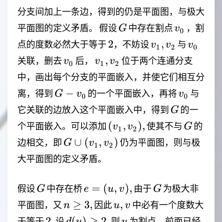
分支间加上一条边，得到的仍是平面图，与极大
G
v_0
平面图的定义矛盾。 假设
中存在割点
，割
G
v
0
2
v_1,v_2
v_0
2
,
点的度数必然大于等于
，不妨设
与
v
v
v
1
2
0
v_0
v_1,v_2
,
关联，删去
后，
位于两个连通分支
v
v
v
0
1
2
中，画出每个分支的平面嵌入，并使它们相互分
G -
v_0
−
离，得到
的一个平面嵌入，再将
与
G
v
v
0
0
v_0
G
它关联的边放入这个平面嵌入中，得到
的一
G
(v_1,v_2),
G
(
,
)
,
个平面嵌入。可以添加
使其不与
的
v
v
G
1
2
G \cup
∪
(
,
)
边相交，即
仍为平面图，则与极
G
v
v
1
2
(v_1,v_2)
大平面图的定义矛盾。
G
e=
G
=
(
,
)
,
假设
中存在桥
由于
为极大非
G
e
u
v
G
(u,v),
n
u,v
≥
3
,
,
平面图，又
因此
中必有一个度数大
n
u
v
\ge
2,
d(u)
u
2
,
(
)
≥
2
,
于等于
设
则
为割点，前面已经
d
u
u