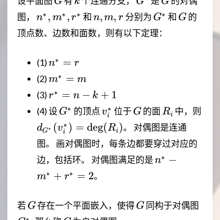
设平面图
有
个连通分支，
是
的对偶
G
k
G
G
n^*,m^*,r^*
n,m,r
G^*
G
∗
∗
∗
∗
,
,
,
,
图，
和
分别为
和
的
n
m
r
n
m
r
G
G
顶点数、边数和面数，则有以下定理：
n^*=r
∗
=
(1)
n
r
m^*=m
∗
=
(2)
m
m
r^*=n-
∗
=
−
+
1
(3)
r
n
k
k+1
G^*
v_i^*
G
R_i
d_{
∗
∗
(4) 设
的顶点
位于
的面
中，则
G
v
G
R
i
i
(v_
∗
(
)
=
deg
(
)
。 对偶图是连通
d
v
R
∗
G
i
i
(R_
图。 画对偶图时，每条边都要穿过对应的
n^*-
∗
−
边，包括环。 对偶图满足的是
n
m^*+r^*=2
∗
∗
+
=
2
。
m
r
G
G
G^*
若
存在一个平面嵌入，使得
同构于对偶图
G
G
∗