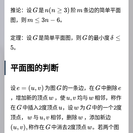
G
n(n
m
(
≥
3
)
推论：设
是
阶
条边的简单平面
G
n
n
m
\ge
m
≤
3
−
6
图，则
。
m
n
3)
\le
3n-
G
G
\delta
≤
定理：设
是简单平面图，则
的最小度
G
G
δ
6
\le 5
5
。
平面图的判断
e=
G
G
e
=
(
,
)
设
为图
的一条边，在
中删除
e
u
v
G
G
e
(u,v)
w
u,v
w
,
，增加新的顶点
，使
均与
相邻，称作
w
u
v
w
G
u
w
G
在
中插入2度顶点
，设
为
中的一个2度
G
u
w
G
w
u,v
w
(u,v),
,
顶点，
与
相邻，删除
，添加新边
w
u
v
w
G
w
(
,
)
,
称作在
中消去2度顶点
。若两个图
u
v
G
w