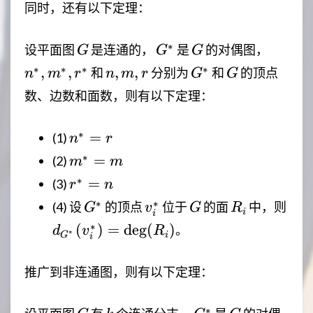
同时，还有以下定理：
G
G^*
G
n^*,m^
∗
设平面图
是连通的，
是
的对偶图，
G
G
G
n,m,r
G^*
G
∗
∗
∗
∗
,
,
,
,
和
分别为
和
的顶点
n
m
r
n
m
r
G
G
数、边数和面数，则有以下定理：
n^*=r
∗
=
(1)
n
r
m^*=m
∗
=
(2)
m
m
r^*=n
∗
=
(3)
r
n
G^*
v_i^*
G
R_i
d_{
∗
∗
(4) 设
的顶点
位于
的面
中，则
G
v
G
R
i
i
(v_
∗
(
)
=
deg
(
)
。
d
v
R
∗
G
i
i
(R_
推广到非连通图，则有以下定理：
G
k
G^*
G
∗