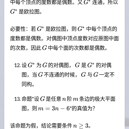
G^*
G^
∗
中每个顶点的度数都是偶数。又
连通，所以
G
∗
是欧拉图。
G
G^*
G^*
∗
∗
必要性：若
是欧拉图，则
中每个顶点的
G
G
度数都是偶数。对偶图中顶点度数对应原图中面
G
的次数，因此
中每个面的次数都是偶数。
G
G^*
G
G^{}
G^*
∗
∗
设
为
的对偶图，
是
的对偶
G
G
G
G
G
G^{}
G
图，当
不连通的时候，
与
一定不
G
G
G
同构。
G
n
m
命题“设
是任意
阶
条边的极大平面
G
n
m
m=3n-
=
3
−
6
图，则
”的真值为？
m
n
6
n\geq
≥
3
该命题为假，结论需要条件
。
n