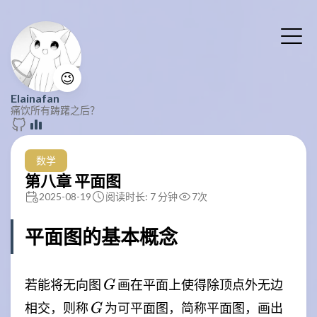
😉
Elainafan
痛饮所有踌躇之后？
数学
第八章 平面图
2025-08-19
阅读时长: 7 分钟
7
次
平面图的基本概念
G
若能将无向图
画在平面上使得除顶点外无边
G
G
相交，则称
为可平面图，简称平面图，画出
G