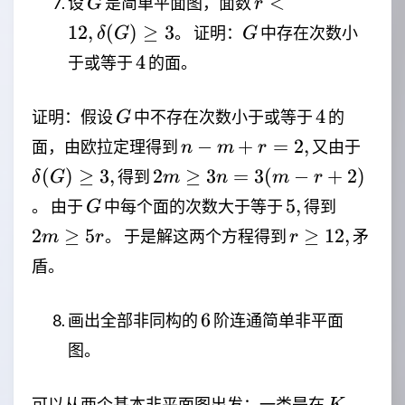
G
r<12,\delta(G)
<
设
是简单平面图，面数
G
r
\ge 3
G
12
,
(
)
≥
3
。 证明：
中存在次数小
δ
G
G
4
4
于或等于
的面。
G
4
4
证明：假设
中不存在次数小于或等于
的
G
n-
\del
−
+
=
2
,
面，由欧拉定理得到
又由于
n
m
r
m+r=2,
\ge 3
2m \ge
(
)
≥
3
,
2
≥
3
=
3
(
−
+
2
)
得到
δ
G
m
n
m
r
3n=3(m-
G
5,
2m
5
,
。 由于
中每个面的次数大于等于
得到
G
r+2)
\ge
r
2
≥
5
≥
12
,
。 于是解这两个方程得到
矛
m
r
r
5r
\ge
盾。
12,
6
6
画出全部非同构的
阶连通简单非平面
图。
K_{3,3}
可以从两个基本非平面图出发：一类是在