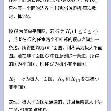
在两个面的公共边界上的边算次数时，算1次；
只在某一个面的边界上出现的边(即桥)算次数
时，算2次。
G
G
K_i(1
(
1
≤
≤
4
)
设
为简单平面图，若
为
G
G
K
i
i
\le i
G
，或者在
的任意两个不相邻的顶点之间加一
G
\le 4)
条边，所得图均为非平面图，则称其为极大平面
G
图。若在非平面图
中任意删除一条边，所得
G
G
的图为平面图，则称
为极小非平面图。
G
K_5-
K_5
K_{3,3}
−
为极大平面图，
和
都是极小
K
e
K
K
5
5
3
,
3
e
非平面图。
定理：极大平面图是连通的，并且当阶数大于等
于3时没有割点和桥。