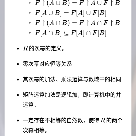
F
↾
↾
↾
(
∪
)
=
∪
F
A
B
F
A
F
B
\upharpoonright
F[A
[
∪
]
=
[
]
∪
[
]
F
A
B
F
A
F
B
(A \cup B) = F
\cup
F
↾
↾
↾
(
∩
)
=
∩
F
A
B
F
A
F
B
\upharpoonright
B] =
\upharpoonright
F[A \cap
[
∩
]
⊆
[
]
∩
[
]
A \cup F
F
A
B
F
A
F
B
F[A]
(A \cap B) = F
B]
\upharpoonright
\cup
\upharpoonright
R
\subseteq
的次幂的定义。
B
R
F[B]
A \cap F
F[A] \cap
\upharpoonright
F[B]
零次幂对应恒等关系
B
其次幂的加法、乘法运算与数域中的相同
矩阵运算加法是逻辑加，即计算机中的并
运算。
R
一定存在不相等的自然数，使得
的两个
R
次幂相等。