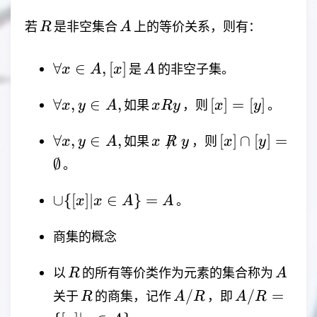
R
A
若
是非空集合
上的等价关系，则有：
R
A
\forall
A
∀
∈
,
[
]
是
的非空子集。
x
A
x
A
x \in
\forall
xRy
[x]
A, [x]
∀
,
∈
,
[
]
=
[
]
如果
，则
。
x
y
A
x
R
y
x
y
x,y
=
\forall
x \not
[x] \cap
\in A,
[y]
∀
,
∈
,

[
]
∩
[
]
=
如果
，则
x
y
A
x
R
y
x
y
x,y
\mathrel{R}
[y] =
∅
。
\in A,
y
\emptyset
\cup
∪
{[
]
∣
∈
}
=
。
x
x
A
A
\lbrace[x]|x
\in
商集的概念
A\rbrace=A
R
A
以
的所有等价类作为元素的集合称为
R
A
R
A
A / R
/
/
=
关于
的商集，记作
，即
R
A
R
A
R
/
=\lbrace[x]