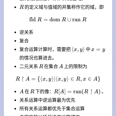
R
的定义域与值域的并集称作它的域，即
R
fld
=
dom
\mathrm{fld} \ R = \
∪
ran
R
R
R
逆关系
复合
\langle
x=y
⟨
,
⟩
=
复合运算计算时，需要把
中
x
y
x
y
x,y
的情况也算进去。
\rangle
R
A
二元关系
在集合
上的限制为
R
A
↾
=
{⟨
,
⟩
∣
⟨
R \upharpoonright A = \
,
⟩
∈
,
∈
}
R
A
x
y
x
y
R
x
A
A
R
R[A] =
↾
[
]
=
ran
(
)
在
下的像：
。
A
R
R
A
R
A
\mathrm{ran}
关系运算中逆运算最为优先
(R
所有关系运算都优先于集合运算
\upharpoonright