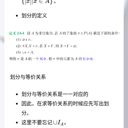
{[
]
∣
∈
}
。
x
x
A
R
| x \in
A\rbrace
划分的定义
划分与等价关系
划分与等价关系是一一对应的
因此，在求等价关系的时候应先写出划
分。
\cup
∪
这里不要忘记
。
I
A