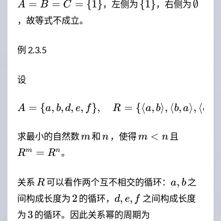
(A -
A=B=C=\lbrace1\rbrace
\lbrace1\rbrace
\empt
=
=
=
{
1
}
{
1
}
∅
，左侧为
，右侧为
A
B
C
C)
，故等式不成立。
例 2.3.5
设
=
{
,
,
,
,
}
,
A=\lbrace{}a,b,d,e,f\rb
=
{⟨
,
⟩
,
⟨
,
⟩
,
⟨
,
A
a
b
d
e
f
R
a
b
b
a
d
e
m
n
m
R^{m}
<
求最小的自然数
和
，使得
且
m
n
m
n
<
=
=
m
n
。
R
R
n
R^{n}
R
a,b
,
关系
可以看作两个互不相交的循环：
之
R
a
b
2
d,e,f
2
,
,
间构成长度为
的循环，
之间构成长度
d
e
f
3
3
为
的循环。因此关系幂的周期为