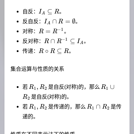
I_A
⊆
自反：
。
I
R
A
\subseteq
I_A \cap
∩
=
∅
反自反：
。
I
R
A
R
R =
R =
−
1
=
对称：
。
R
R
\emptyset
R^{-1}
R \cap
−
1
∩
⊆
反对称：
。
R
R
I
A
R^{-1}
R \circ R
∘
⊆
传递：
。
R
R
R
\subseteq
\subseteq
I_A
R
集合运算与性质的关系
R_1,R_2
R_1
,
∪
若
是自反(对称)的，那么
R
R
R
1
2
1
\cup
是自反(对称)的。
R
2
R_2
R_1,R_2
R_1
,
∩
若
是传递的，那么
是传
R
R
R
R
1
2
1
2
\cap
递的。
R_2