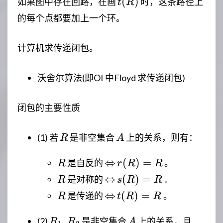
t(R)
(
)
如果图中存在回路，在画
时，这条路径上
t
R
的每个点都要加上一个环。
计算机求传递闭包。
沃舍尔算法(即OI 中Floyd 求传递闭包)
闭包的主要性质
R
A
(1) 若
是非空集合
上的关系，则有：
R
A
R
\Leftrightarrow
r(R)=R
⇔
(
)
=
是自反的
。
R
r
R
R
R
\Leftrightarrow
s(R)=R
⇔
(
)
=
是对称的
。
R
s
R
R
R
\Leftrightarrow
t(R)=R
⇔
(
)
=
是传递的
。
R
t
R
R
R_1,R_2
A
R_1
,
(2)
是非空集合
上的关系，且
R
R
A