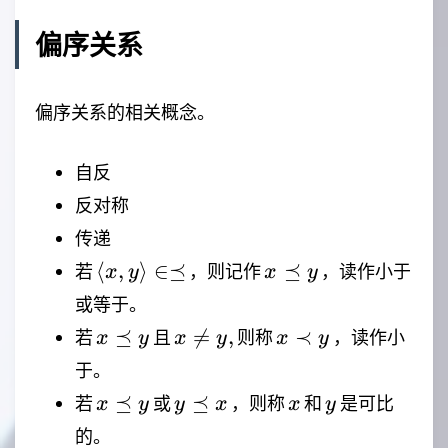
I_A
偏序关系
偏序关系的相关概念。
自反
反对称
传递
\langle
x
⟨
,
⟩
∈⪯
⪯
若
，则记作
，读作小于
x
y
x
y
x,y
\preceq
或等于。
\rangle
y
x
x
x
⪯

=
,
≺
若
且
则称
，读作小
x
y
x
y
x
y
\in
\preceq
\not
\prec
于。
\preceq
y
= y,
y
x
y
x
y
⪯
⪯
若
或
，则称
和
是可比
x
y
y
x
x
y
\preceq
\preceq
的。