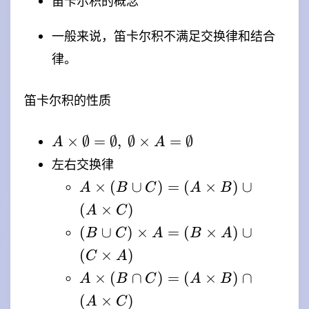
笛卡尔积的概念
一般来说，笛卡尔积不满足交换律和结合
律。
笛卡尔积的性质
A \times
×
∅
=
∅
,
∅
×
=
∅
A
A
\emptyset
左右交换律
=
A
×
(
∪
)
=
(
×
)
∪
A
B
C
A
B
\emptyset,
\times
(
×
)
\
A
C
(B
\emptyset
(B
(
∪
)
×
=
(
×
)
∪
B
C
A
B
A
\cup
\times A
\cup
(
×
)
C) =
C
A
=
C)
(A
A
×
(
∩
)
=
(
×
)
∩
A
B
C
A
B
\emptyset
\times
\times
\times
(
×
)
A =
A
C