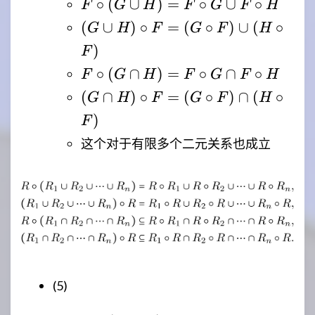
F^{-1}
F
∘
(
∪
)
=
∘
∪
∘
F
G
H
F
G
F
H
= R
(G
\circ
(G
(
∪
)
∘
=
(
∘
)
∪
(
∘
=
G
H
F
G
F
H
\circ
(G
\cup
I_A
H)
)
F
\cup
H)
\circ
F
∘
(
∩
)
=
∘
∩
∘
H)
F
G
H
F
G
F
H
\circ
R
\circ
= F
(G
(
∩
)
∘
=
(
∘
)
∩
(
∘
F =
G
H
F
G
F
H
(G
\circ
\cap
(G
)
F
\cap
G
H)
\circ
H)
这个对于有限多个二元关系也成立
\cup
\circ
F)
= F
F
F =
\cup
\circ
\circ
(G
(H
G
H
\circ
\circ
\cap
F)
F)
F
\cap
\circ
(H
H
\circ
(5)
F)