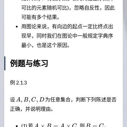
可比的元素随机可比)，忽略自反性，因此
可能有多个结果。
用图论来说，有向边的起点一定比终点出
现早，同时我们在图论中一般规定字典序
最小，也是这个原因。
例题与练习
例 2.1.3
A,B,C,D
,
,
,
设
为任意集合，判断下列陈述是否
A
B
C
D
正确，并说明理由。
A
B
×
=
×
,
=
(1) 若
则
。
A
B
A
C
B
C