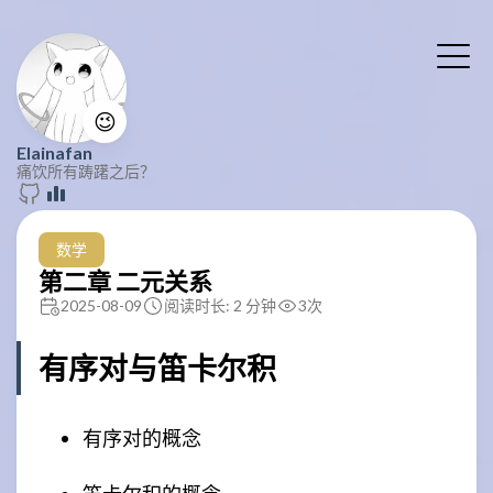
😉
Elainafan
痛饮所有踌躇之后？
数学
第二章 二元关系
2025-08-09
阅读时长: 2 分钟
3
次
有序对与笛卡尔积
有序对的概念