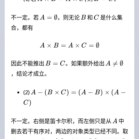
\times
=
B = A
C
A=\emptyset
B
C
=
∅
不一定。若
，则无论
和
是什么集
A
B
C
\times
合，都有
C,
×
=
A\times B=A\times C
×
=
∅
A
B
A
C
B=C
A\neq\emp
=

=
∅
因此不能推出
。如果额外给出
B
C
A
，结论才成立。
A - (B
−
(
×
)
=
(
−
)
×
(
−
(2)
A
B
C
A
B
A
\times
)
C
C) =
(A -
A
不一定。右侧是笛卡尔积，而左侧只是从
中
A
B)
\times
删去若干有序对，两边的对象类型已经不同。取