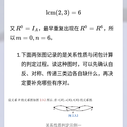
lcm
(
2
,
\mathrm{lcm}(2,3)=6
3
)
=
6
R^0=I_A
R^0=R^6
0
0
6
=
=
又
，最早重复出现在
，所
R
I
R
R
A
m=0,n=6
=
0
,
=
6
以
。
m
n
下面两张图记录的是关系性质与闭包计算
的判定过程。读这种图时，可以先确认自
反、对称、传递三类边各自缺什么，再决
定要补充哪些有序对。
关系性质判定示例一