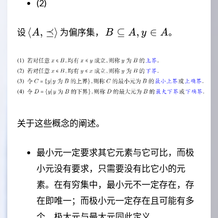
(2)
\langle
B
⟨
,
⪯
⟩
⊆
,
∈
设
为偏序集，
。
A
B
A
y
A
A,\preceq
\subseteq
\rangle
A,y \in A
关于这些概念的阐述。
最小元一定要求其它元素与它可比，而极
小元没有要求，只需要没有比它小的元
素。在有穷集中，最小元不一定存在，存
在即唯一；而极小元一定存在且可能有多
个。极大元与最大元同此定义。