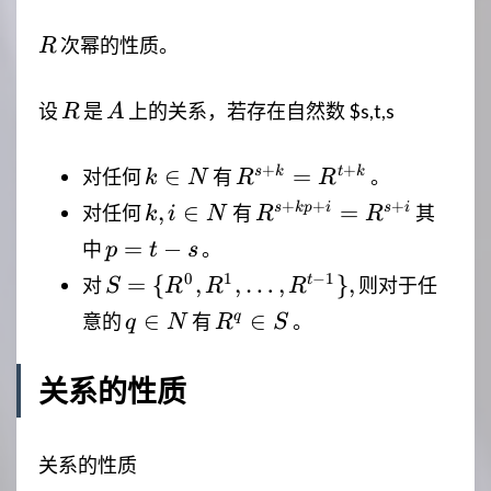
R
次幂的性质。
R
R
A
设
是
上的关系，若存在自然数
$s,t,s
R
A
k
R^{s+k}
+
+
∈
=
s
k
t
k
对任何
有
。
k
N
R
R
\in
=
k,i
R^{s+kp+i}
+
+
+
,
∈
=
s
k
p
i
s
i
对任何
有
其
k
i
N
R
R
N
R^{t+k}
\in
= R^{s+i}
p=t-
=
−
中
。
p
t
s
N
s
S=\lbrace{}R^{0},R^{1},\ldots,R^{
0
1
−
1
=
{
,
,
…
,
}
,
t
对
则对于任
S
R
R
R
1}\rbrace,
q
R^{q}
∈
∈
q
意的
有
。
q
N
R
S
\in
\in S
N
关系的性质
关系的性质