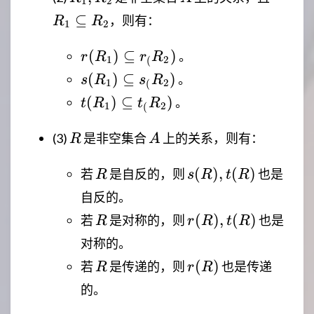
1
2
\subse
⊆
，则有：
R
R
1
2
R_2
r(R_1)
(
)
⊆
)
。
r
R
r
R
1
2
(
\subseteq
s(R_1)
(
)
⊆
)
。
s
R
s
R
1
2
(
r_(R_2)
\subseteq
t(R_1)
(
)
⊆
)
。
t
R
t
R
1
2
(
s_(R_2)
\subseteq
R
A
t_(R_2)
(3)
是非空集合
上的关系，则有：
R
A
R
s(R),t(R)
(
)
,
(
)
若
是自反的，则
也是
R
s
R
t
R
自反的。
R
r(R),t(R)
(
)
,
(
)
若
是对称的，则
也是
R
r
R
t
R
对称的。
R
r(R)
(
)
若
是传递的，则
也是传递
R
r
R
的。