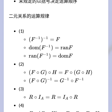
未规定的以括号决定运算顺序
A)
二元关系的运算规律
(1)
(F^{-1})^{-1}
−
1
−
1
(
)
=
F
F
=F
\mathrm{dom}
−
1
dom
(
)
=
ran
F
F
(F^{-1}) =
\mathrm{ran}
−
1
ran
(
)
=
dom
F
F
\mathrm{ran}
(F^{-1}) =
(2)
F
\mathrm{dom}
(F
(
∘
)
∘
=
∘
(
∘
)
F
G
H
F
G
H
F
\circ
(F \circ
−
1
−
1
−
1
(
∘
)
=
∘
F
G
G
F
G)
G)^{-1}
(3)
\circ
=
R
∘
=
=
∘
H =
R
I
R
I
R
G^{-1}
A
A
\circ
F
(4)
\circ
I_A
\circ