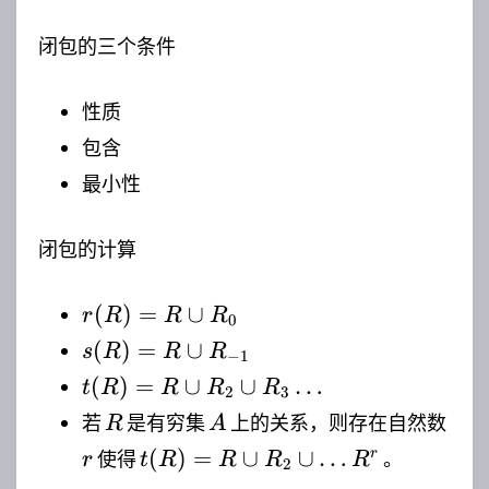
闭包的三个条件
性质
包含
最小性
闭包的计算
r(R)
(
)
=
∪
r
R
R
R
0
= R
s(R) =
(
)
=
∪
s
R
R
R
−
1
\cup
R \cup
t(R)
(
)
=
∪
∪
…
t
R
R
R
R
R_{0}
2
3
R_{-1}
= R
R
A
r
若
是有穷集
上的关系，则存在自然数
R
A
\cup
t(R)
(
)
=
∪
∪
…
r
使得
。
r
t
R
R
R
R
R_{2}
2
= R