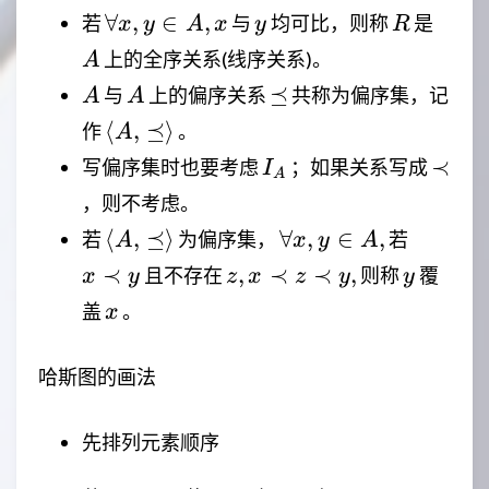
y
x
\forall
y
R
A
∀
,
∈
,
若
与
均可比，则称
是
x
y
A
x
y
R
x,y
上的全序关系(线序关系)。
A
\in
A
A
\preceq
⪯
与
上的偏序关系
共称为偏序集，记
A
A
A,x
\langle
⟨
,
⪯
⟩
作
。
A
A,\preceq
I_A
\prec
≺
写偏序集时也要考虑
；如果关系写成
I
A
\rangle
，则不考虑。
\langle
\forall
x
⟨
,
⪯
⟩
∀
,
∈
,
若
为偏序集，
若
A
x
y
A
A,\preceq
x,y
\prec
z,x
y
≺
,
≺
≺
,
且不存在
则称
覆
x
y
z
x
z
y
y
\rangle
\in A,
y
\prec
x
盖
。
x
z
\prec
哈斯图的画法
y,
先排列元素顺序