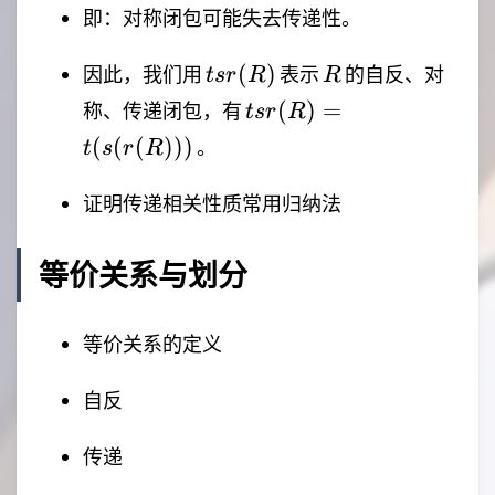
即：对称闭包可能失去传递性。
tsr(R)
R
(
)
因此，我们用
表示
的自反、对
t
sr
R
R
tsr(R)=t(s(r(R)))
(
)
=
称、传递闭包，有
t
sr
R
(
(
(
)))
。
t
s
r
R
证明传递相关性质常用归纳法
等价关系与划分
等价关系的定义
自反
传递