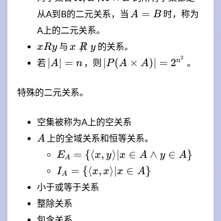
\times
A=B
=
从A到B的二元关系，当
时，称为
A
B
B
A上的二元关系。
xRy
x \not

与
的关系。
x
R
y
x
R
y
\mathrel{R}
2
|A|=n
|P(A \times
∣
∣
=
∣
(
×
)
∣
=
2
n
若
，则
。
A
n
P
A
A
y
A)|=2^{n^2}
特殊的二元关系。
空集被称为A上的空关系
A
上的全域关系和恒等关系。
A
E_A=\lbrace\langle
=
{⟨
,
⟩
∣
∈
∧
∈
}
E
x
y
x
A
y
A
A
x,y \rangle | x \in A
I_A=\lbrace\langle
=
{⟨
,
⟩
∣
∈
}
I
x
x
x
A
A
\land y \in
x,x \rangle | x \in
小于或等于关系
A\rbrace
A \rbrace
整除关系
包含关系