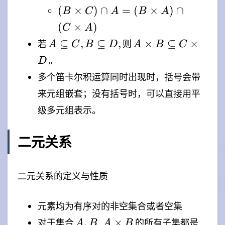
B)
(B
(B
(B
(
×
)
∩
=
(
×
)
∩
B
C
A
B
A
\cup
\cap
\times
\times
(A
(
×
)
C) =
C
A
A)
C)
\times
(A
A
A \times
⊆
,
⊆
,
×
⊆
×
若
则
A
C
B
D
A
B
C
\cup
\cap
C)
\times
\subseteq
B
(C
。
A =
D
B)
C,B
\subseteq
\times
(B
多个笛卡尔积运算同时出现时，括号会带
\cap
\subseteq
C \times
A)
\times
(A
来元组嵌套；没有括号时，可以直接用平
D,
D
A)
\times
级多元组表示。
\cap
C)
(C
\times
二元关系
A)
二元关系的定义与性质
元素均为有序对的非空集合或者空集
A,B
A
,
×
对于集合
,
的所有子集都是
A
B
A
B