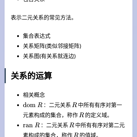
表示二元关系的常见方法。
集合表达式
关系矩阵(类似邻接矩阵)
关系图(有关系就连边)
关系的运算
相关概念
\mathrm{dom}
R
dom
：二元关系
中所有有序对第一
R
R
\ R
R
元素构成的集合，称作
的定义域。
R
\mathrm{ran}
R
ran
：二元关系
中所有有序对第二元
R
R
\ R
R
素构成的集合，称作
的值域。
R