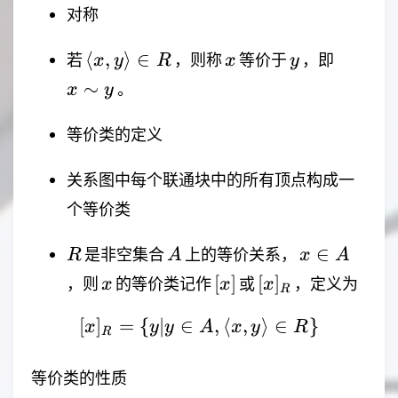
对称
\langle
x
y
x
⟨
,
⟩
∈
若
，则称
等价于
，即
x
y
R
x
y
x,y
\sim
∼
。
x
y
\rangle
y
\in R
等价类的定义
关系图中每个联通块中的所有顶点构成一
个等价类
R
A
x
∈
是非空集合
上的等价关系，
R
A
x
A
\in
x
[x]
[x]_R
[
]
[
]
，则
的等价类记作
或
，定义为
x
x
x
R
A
[
]
=
{
∣
∈
[x]_R = \lbrace{}y | y 
,
⟨
,
⟩
∈
}
x
y
y
A
x
y
R
R
等价类的性质