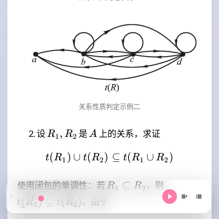
关系性质判定示例二
R_1,R_2
A
,
设
是
上的关系，求证
R
R
A
1
2
(
)
∪
(
)
t(R_1) \cup t(R_2) \s
⊆
(
∪
)
t
R
t
R
t
R
R
1
2
1
2
R_1
t(R_1)
⊆
使用闭包的单调性：若
，则
R
R
1
2
\subseteq
\subseteq
(
)
⊆
(
)
。由于
t
R
t
R
1
2
R_2
t(R_2)