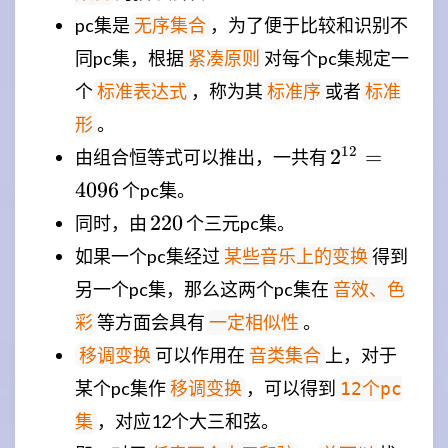
pc集是
，为了便于比较和识别不
无序集合
同pc集，根据
对每个pc集规定一
紧凑原则
个
，称为其
或者
标准表达式
标准序
标准
。
形
2^{12}=409
12
2
=
由组合恒等式可以推出，一共有
4096
个pc集。
220
220
同时，由
个三元pc集。
如果一个pc集经过
得到
某些音乐上的变换
另一个pc集，那么这两个pc集在
音效、色
等方面会具有
。
彩
一定相似性
可以作用在
上，对于
移调变换
音类集合
某个pc集作
，可以得到
移调变换
12个pc
，对应12个大三和弦。
集