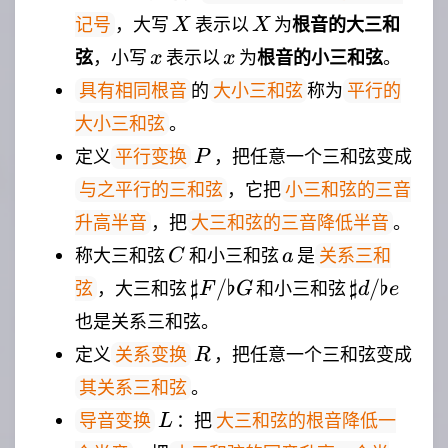
X
X
，大写
表示以
为
根音的大三和
记号
X
X
x
x
弦
，小写
表示以
为
根音的小三和弦
。
x
x
的
称为
具有相同根音
大小三和弦
平行的
。
大小三和弦
P
定义
，把任意一个三和弦变成
平行变换
P
，它把
与之平行的三和弦
小三和弦的三音
，把
。
升高半音
大三和弦的三音降低半音
C
a
称大三和弦
和小三和弦
是
关系三和
C
a
\sharp
\sharp
♯
/♭
♯
/♭
，大三和弦
和小三和弦
弦
F
G
d
e
F /
d /
也是关系三和弦。
\flat
\flat e
R
定义
，把任意一个三和弦变成
关系变换
R
G
。
其关系三和弦
L
：把
导音变换
大三和弦的根音降低一
L