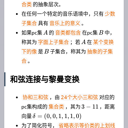
的抽象层次。
合类
在任何一个特定的音乐语境中，只有
少数
具有
。
子集合
音乐上的意义
A
B
如果pc集
的
在pc集
中，
音类都包含
A
B
A
称其为
；若
在
字面上子集合
某个变换
A
B
是
子集合，称其为
下的像
抽象的子集
B
。
合
和弦连接与黎曼变换
，由
对应的
协和三和弦
24个大小三和弦
3-
3
−
11
pc集构成的
，其为
，距离
集合类
11
\delta=
=
(
0
,
0
,
1
,
1
,
1
,
0
)
向量
δ
(0,0,1,1,1,0)
为了简化符号，
省略表示等价类的上划线