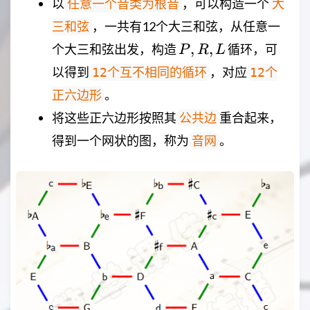
以
，可以构造一个
任意一个音类为根音
大
，一共有12个大三和弦，从任意一
三和弦
P,R,L
,
,
个大三和弦出发，构造
循环，可
P
R
L
以得到
，对应
12个互不相同的循环
12个
。
正六边形
将这些正六边形按照其
重合起来，
公共边
得到一个网状的图，称为
。
音网