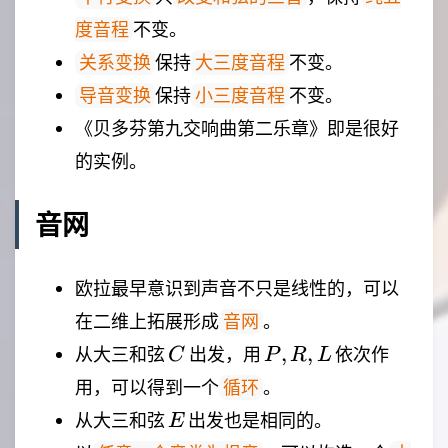
不变。
度音程
保持
不变。
关系变换
大三度音程
保持
不变。
导音变换
小三度音程
《贝多芬第九交响曲第二乐章》即是很好
的实例。
音网
欧拉最早意识到声音不只是线性的，可以
在二维上拓展形成
。
音网
C
P,R,L
,
,
从大三和弦
出发，用
依次作
C
P
R
L
用，可以得到一个
。
循环
E
从大三和弦
出发也是相同的。
E