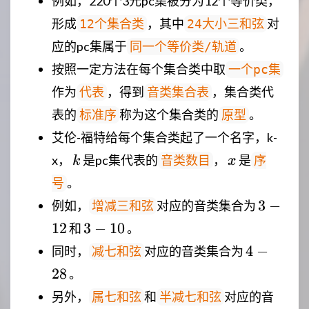
例如，220个3元pc集被分为12个等价类，
形成
，其中
对
12个集合类
24大小三和弦
应的pc集属于
。
同一个等价类/轨道
按照一定方法在每个集合类中取
一个pc集
作为
，得到
，集合类代
代表
音类集合表
表的
称为这个集合类的
。
标准序
原型
艾伦-福特给每个集合类起了一个名字，k-
k
x
x，
是pc集代表的
，
是
音类数目
序
k
x
。
号
3-
3
−
例如，
对应的音类集合为
增减三和弦
12
3-
12
3
−
10
和
。
10
4-
4
−
同时，
对应的音类集合为
减七和弦
28
28
。
另外，
和
对应的音
属七和弦
半减七和弦