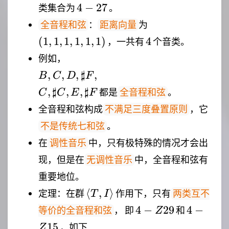
4-
4
−
27
类集合为
。
27
(1,1,1,1,1,1)
：
为
全音程和弦
距离向量
4
(
1
,
1
,
1
,
1
,
1
,
1
)
4
，一共有
个音类。
\\
例如，
{B,C,D,\sharp
,
,
,
♯
,
B
C
D
F
F\\},\\
,
♯
,
,
♯
都是
。
全音程和弦
C
C
E
F
{C,\sharp
全音程和弦构成
C,E,\sharp
，它
不满足三度叠置原则
F\\}
。
不是传统七和弦
在
中，只有极特殊的情况才会出
调性音乐
现，但是在
中，全音程和弦有
无调性音乐
重要地位。
\langle
⟨
,
⟩
定理：在群
作用下，只有
两类互不
T
I
T,I
4-
4-
4
−
29
4
−
， 即
和
等价的全音程和弦
Z
\rangle
Z29
Z15
15
，如下
Z