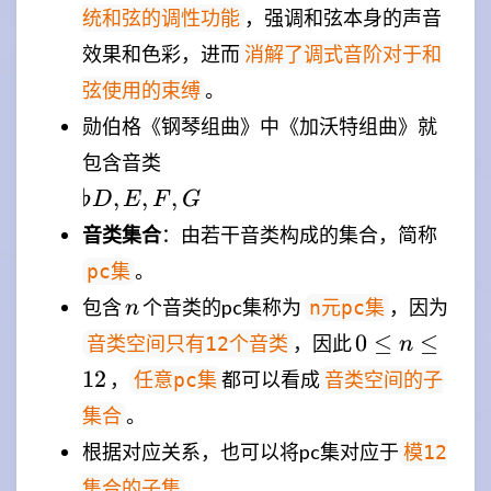
，强调和弦本身的声音
统和弦的调性功能
D,
效果和色彩，进而
\sharp
消解了调式音阶对于和
G \\}
。
弦使用的束缚
勋伯格《钢琴组曲》中《加沃特组曲》就
\\{\flat
包含音类
D,E,F,G\\}
♭
,
,
,
D
E
F
G
音类集合
：由若干音类构成的集合，简称
。
pc集
n
包含
个音类的pc集称为
，因为
n元pc集
n
0
0
≤
≤
，因此
音类空间只有12个音类
n
\leq
12
，
都可以看成
任意pc集
音类空间的子
n
。
集合
\leq
根据对应关系，也可以将pc集对应于
12
模12
。
集合的子集