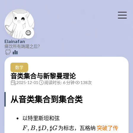
😉
Elainafan
痛饮所有踌躇之后？
数学
音类集合与新黎曼理论
2025-12-01
阅读时长: 6 分钟
138
次
从音类集合到集合类
\\
以特里斯坦和弦
{F,B,
,
,
♯
,
♯
为标志，瓦格纳
突破了传
F
B
D
G
\sharp