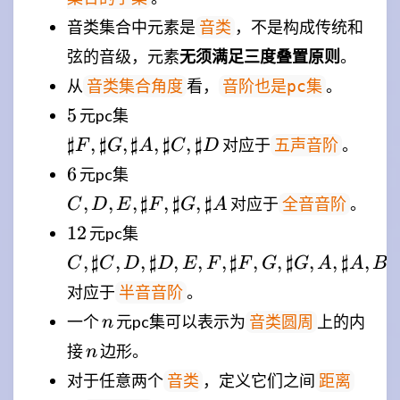
音类集合中元素是
，不是构成传统和
音类
弦的音级，元素
无须满足三度叠置原则
。
从
看，
。
音类集合角度
音阶也是pc集
5
\\
5
元pc集
{\sharp
♯
,
♯
,
♯
,
♯
,
♯
对应于
。
五声音阶
F
G
A
C
D
F,\sharp
6
\\
6
元pc集
G,\sharp
{C,D,E,\sharp
,
,
,
♯
,
♯
,
♯
A,\sharp
对应于
。
全音音阶
C
D
E
F
G
A
F,\sharp
C,\sharp
12
\\{C,\sharp
12
元pc集
G,\sharp
D \\}
C,D,\sharp
,
♯
,
,
♯
,
,
,
♯
,
,
♯
,
,
♯
,
A\\}
C
C
D
D
E
F
F
G
G
A
A
B
D,E,F,\sharp
对应于
。
半音音阶
F,G,\sharp
n
一个
元pc集可以表示为
G,A,\sharp
上的内
音类圆周
n
A,B\\}
n
接
边形。
n
对于任意两个
，定义它们之间
音类
距离