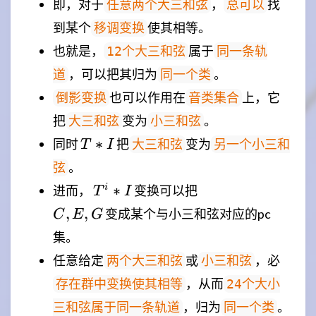
即，对于
，
找
任意两个大三和弦
总可以
到某个
使其相等。
移调变换
也就是，
属于
12个大三和弦
同一条轨
，可以把其归为
。
道
同一个类
也可以作用在
上，它
倒影变换
音类集合
把
变为
。
大三和弦
小三和弦
T
∗
同时
把
变为
大三和弦
另一个小三和
T
I
*
。
弦
I
T^{i}
\\
∗
i
进而，
变换可以把
T
I
* I
{C,E,G\\}
,
,
变成某个与小三和弦对应的pc
C
E
G
集。
任意给定
或
，必
两个大三和弦
小三和弦
，从而
存在群中变换使其相等
24个大小
，归为
。
三和弦属于同一条轨道
同一个类