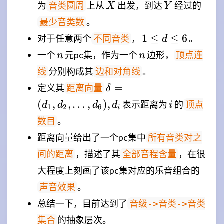
X
Y
为
上从
出发，到达
经过的
音类圆周
X
Y
。
最少音类数
1
1
≤
≤
6
对于任意两个
，
。
不同音类
d
\leq
n
n
一个
元pc集，作为一个
边形，
顶点连
n
n
d
分别构成其
。
线
边和对角线
\leq
\delta=
=
定义其
6
距离向量
δ
(d_1,d_2,\ldots,d_6),d_i
i
(
,
,
…
,
)
,
表示距离为
的
顶点
d
d
d
d
i
1
2
6
i
。
数目
距离向量给出了一个pc集中
所有音类对之
，描述了其
，在很
间的距离
全部音程含量
大程度上刻画了该pc集对应的乐音组合的
。
声音效果
总结一下，目前达到了
音级->音类->音类
的抽象层次。
集合