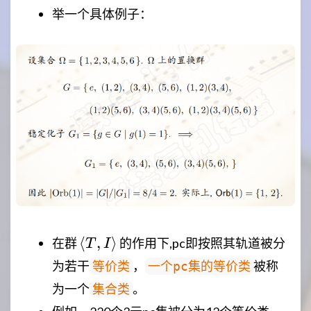
举一个具体例子：
\langle
⟨
,
⟩
在群
的作用下,pc即按照其轨道被分
T
I
T,I
为若干
，
被称
等价类
一个pc集的等价类
\rangle
为一个
。
集合类