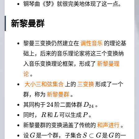
钢琴曲《梦》就很完美地体现了这一点。
新黎曼群
黎曼三变换仍然建立在
的理论基
调性音乐
础上，后来的音乐理论家将这三个变换纳
入音乐变换理论框架，形成了
新黎曼理
。
论
上的
形成了一个
大小三和弦集合
三变换
群，称为
。
新黎曼群
24
D_{24}
24
其同构于
阶二面体群
。
D
24
R
L
P
同时，
和
可以生成
。
R
L
P
新黎曼群的变换涵盖了传统的
。
和声进行
G
S
G
⊂
设
是一个群， 子集合
是
的一
G
S
G
G