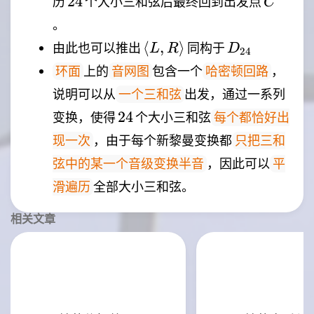
24
历
个大小三和弦后最终回到出发点
C
。
\langle
D_{24}
⟨
,
⟩
由此也可以推出
同构于
L
R
D
24
L,R
上的
包含一个
，
环面
音网图
哈密顿回路
\rangle
说明可以从
出发，通过一系列
一个三和弦
24
24
变换，使得
个大小三和弦
每个都恰好出
，由于每个新黎曼变换都
现一次
只把三和
，因此可以
弦中的某一个音级变换半音
平
全部大小三和弦。
滑遍历
相关文章