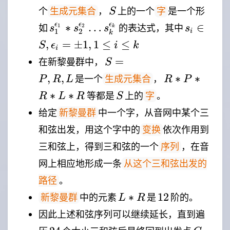
\subset
S
个
，
上的一个
是一个形
生成元集合
字
S
G
s_1^{\epsilon_1}
s_i \in
ϵ
ϵ
ϵ
∗
…
∈
如
的表达式，其中
1
2
s
s
s
s
k
1
2
i
k
*
S,\epsilo
,
=
±
1
,
1
≤
≤
S
ϵ
i
k
i
s_2^{\epsilon_2}
= \pm 1,
S=\\
=
在新黎曼群中，
S
\ldots
\leq i \le
{P,R,L\\}
R
,
,
∗
∗
s_k^{\epsilon_k}
是一个
，
k
生成元集合
P
R
L
R
P
*
S
∗
∗
等都是
上的
。
字
R
L
R
S
P
给定
中一个字，从音网中某个三
新黎曼群
*
和弦出发，用这个字中的
依次作用到
R
变换
*
三和弦上，得到三和弦的一个
，在音
序列
L
网上相应地形成一条
从这个三和弦出发的
*
。
路径
R
L*R
12
∗
12
中的元素
是
阶的。
新黎曼群
L
R
因此上述和弦序列可以继续延长，直到遍
24
C