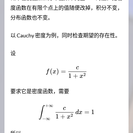
度函数在有限个点上的值随便改掉，积分不变，
分布函数也不变。
以 Cauchy 密度为例，同时检查期望的存在性。
设
c
f(x)=\frac{c}{1+x^2}
(
)
=
f
x
2
1
+
x
要求它是密度函数，需要
+
∞
\int_{-\infty}^{+\inf
c
∫
=
1
d
x
2
1
+
x
−
∞