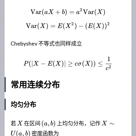
2
Var
(
+
)
\mathrm{Var}(aX+b)
=
Var
(
)
a
X
b
a
X
2
2
Var
(
)
=
(
\mathrm{Var}(X)=E(
)
−
(
(
)
)
X
E
X
E
X
Chebyshev 不等式也同样成立
1
P(|X-E(X)|\geq c\sigm
(
∣
−
(
)
∣
≥
(
))
≤
P
X
E
X
c
σ
X
2
c
常用连续分布
均匀分布
X
(a,b)
X\sim
(
,
)
∼
若
在区间
上均匀分布，记作
X
a
b
X
U(a,b)
(
,
)
密度函数为
U
a
b