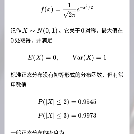
1
f(x)=\frac{1}{\sqrt{2
2
−
/2
(
)
=
x
f
x
e
2
π
X\sim
0
∼
(
0
,
1
)
0
记作
。它关于
对称，最大值在
X
N
N(0,1)
0
0
处取得，并满足
(
)
=
0
,
E(X)=0,\qquad \mat
Var
(
)
=
1
E
X
X
标准正态分布没有初等形式的分布函数，但有常
用数值
(
∣
∣
≤
2
)
P(|X|\leq 2)=0.9545
=
0.9545
P
X
(
∣
∣
≤
3
)
P(|X|\leq 3)=0.9973
=
0.9973
P
X
一般正态分布的密度为