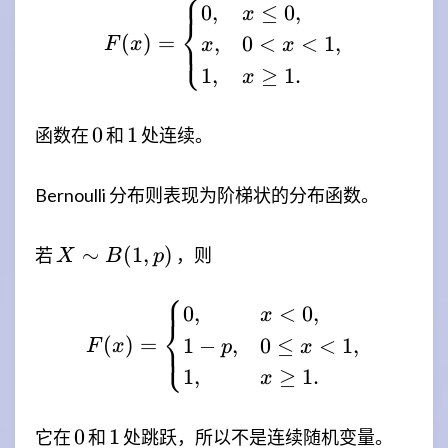
⎧
F(x)= \begin{cases} 0, 
0
,
≤
0
,
x
⎨
(
)
=
,
0
<
<
1
,
⎩
F
x
x
x
1
,
≥
1.
x
0
1
0
1
函数在
和
处连续。
Bernoulli 分布则表现为阶梯状的分布函数。
X\sim
∼
(
1
,
)
若
，则
X
B
p
B(1,p)
⎧
F(x)= \begin{cases} 0, 
0
,
<
0
,
x
⎨
(
)
=
1
−
,
0
≤
<
1
,
⎩
F
x
p
x
1
,
≥
1.
x
0
1
0
1
它在
和
处跳跃，所以不是连续随机变量。