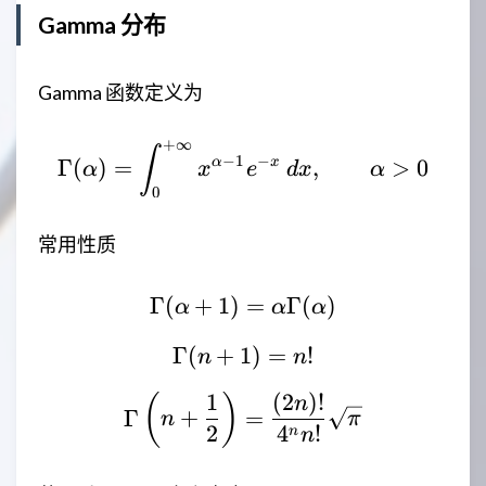
t}
Gamma 分布
Gamma 函数定义为
+
∞
\Gamma(\alpha)=\int_
∫
−
1
−
Γ
(
)
=
α
x
,
>
0
α
x
e
d
x
α
0
常用性质
Γ
(
+
1
)
\Gamma(\alpha+1)=\
=
Γ
(
)
α
α
α
Γ
(
+
1
\Gamma(n+1)=n!
)
=
!
n
n
1
(
2
)!
(
)
\Gamma\left(n+\frac{1
n
Γ
+
=
n
π
2
4
!
n
n