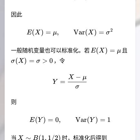
因此
2
(
)
=
,
E(X)=\mu,\qquad \m
Var
(
)
=
E
X
μ
X
σ
E(X)=\mu
\si
(
)
=
一般随机变量也可以标准化。若
且
E
X
μ
\gt 
(
)
=
>
0
，令
σ
X
σ
−
X
μ
Y=\frac{X-\mu}{\sig
=
Y
σ
则
(
)
=
0
,
E(Y)=0,\qquad \mat
Var
(
)
=
1
E
Y
Y
X\sim
∼
(
1
,
1/2
)
当
时，标准化后得到
X
B