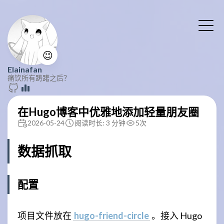
😉
Elainafan
痛饮所有踌躇之后？
在Hugo博客中优雅地添加轻量朋友圈
2026-05-24
阅读时长: 3 分钟
5
次
数据抓取
配置
项目文件放在
hugo-friend-circle
。接入 Hugo