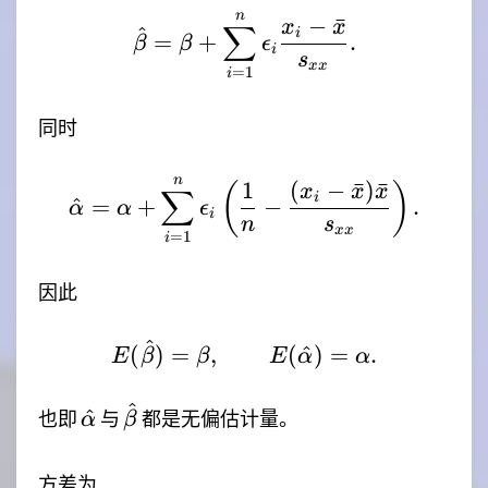
n
\hat{\beta} = \beta+\
−
ˉ
x
x
∑
^
i
=
+
.
β
β
ϵ
i
s
xx
=
1
i
同时
n
\hat{\alpha} = \alpha
1
(
−
ˉ
)
ˉ
(
)
x
x
x
∑
i
^
=
+
−
.
α
α
ϵ
i
n
s
xx
=
1
i
因此
^
E(\hat{\beta})=\beta
(
)
=
,
(
^
)
=
.
E
β
β
E
α
α
^
\hat{\alpha}
\hat{\beta}
^
也即
与
都是无偏估计量。
α
β
方差为