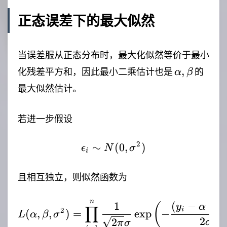
正态误差下的最大似然
当误差服从正态分布时，最大化似然等价于最小
\alpha,\be
,
化残差平方和，因此最小二乘估计也是
的
α
β
最大似然估计。
若进一步假设
2
∼
\epsilon_i\sim N(0,\si
(
0
,
)
ϵ
N
σ
i
且相互独立，则似然函数为
n
L(\alpha,\beta,\sigma^
1
(
−
−
(
y
α
β
∏
2
i
(
,
,
)
=
e
x
p
−
L
α
β
σ
2
2
2
σ
π
σ