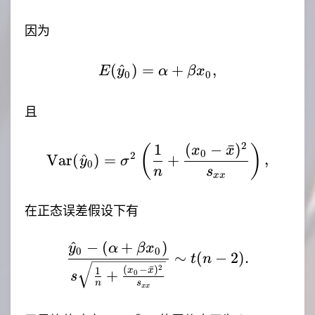
因为
(
^
)
=
E(\hat{y}_0)=\alpha+
+
,
E
y
α
β
x
0
0
且
2
1
(
−
ˉ
)
\mathrm{Var}(\hat{y}_
(
)
x
x
0
2
Var
(
^
)
=
+
,
y
σ
0
n
s
xx
在正态误差假设下有
^
−
(
+
)
\frac{\hat{y}_0-(\alp
y
α
β
x
0
0
∼
(
−
2
)
.
t
n
2
(
−
ˉ
)
1
x
x
+
0
s
n
s
xx