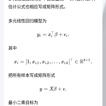
估计公式也相应写成矩阵形式。
多元线性回归模型为
⊤
=
y_i=x_i^\top\beta+\ep
+
.
y
x
β
ϵ
i
i
i
其中
⊤
+
1
R
=
[
1
,
,
,
…
x_i=[1,x_{i,1},x_{i,2}
,
]
∈
k
.
x
x
x
x
,
1
,
2
,
i
i
i
i
k
把所有样本写成矩阵形式
=
y=X\beta+\epsilon.
+
.
y
Xβ
ϵ
最小二乘目标为