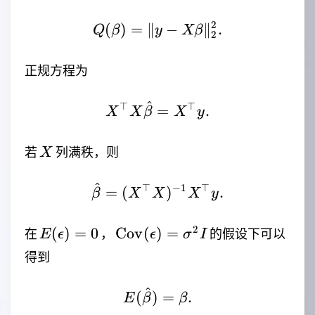
2
(
)
=
∥
Q(\beta)=\|y-X\beta\
−
∥
.
Q
β
y
Xβ
2
正规方程为
^
⊤
⊤
X^\top X\hat{\beta}=
=
.
X
X
β
X
y
X
若
列满秩，则
X
^
⊤
−
1
⊤
\hat{\beta}=(X^\top 
=
(
)
.
β
X
X
X
y
E(\epsilon)=0
\mathrm{Cov}
2
(
)
=
0
Cov
(
)
=
在
，
的假设下可以
E
ϵ
ϵ
σ
I
(\epsilon)=\sigma^2I
得到
^
E(\hat{\beta})=\beta
(
)
=
.
E
β
β