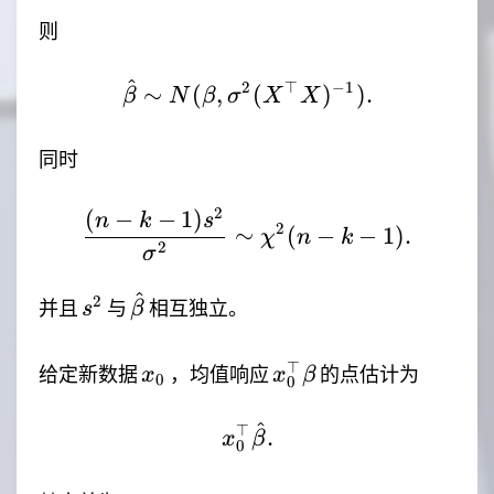
则
^
2
⊤
−
1
\hat{\beta}\sim N(\be
∼
(
,
(
)
)
.
β
N
β
σ
X
X
同时
2
(
−
−
1
)
\frac{(n-k-1)s^2}{\sig
n
k
s
2
∼
(
−
−
1
)
.
χ
n
k
2
σ
^
s^2
\hat{\beta}
2
并且
与
相互独立。
s
β
x_0
x_0^\top\beta
⊤
给定新数据
，均值响应
的点估计为
x
x
β
0
0
^
⊤
x_0^\top\hat{\beta}.
.
x
β
0