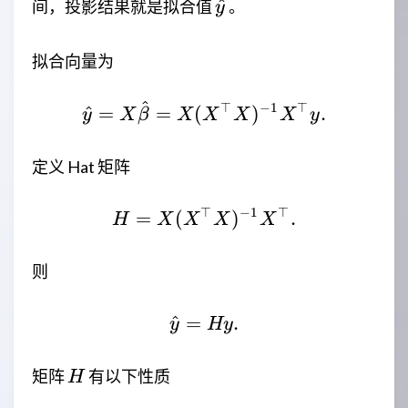
\hat{y}
^
间，投影结果就是拟合值
。
y
拟合向量为
^
⊤
−
1
⊤
\hat{y}=X\hat{\beta
^
=
=
(
)
.
y
X
β
X
X
X
X
y
定义 Hat 矩阵
⊤
−
1
⊤
=
(
H=X(X^\top X)^{-1}X
)
.
H
X
X
X
X
则
^
=
\hat{y}=Hy.
.
y
Hy
H
矩阵
有以下性质
H