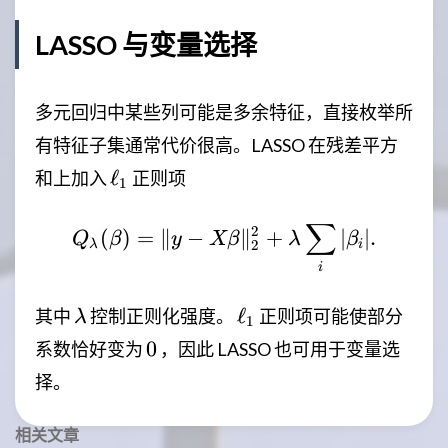
LASSO 与变量选择
多元回归中某些列可能是多余特征，直接枚举所
有特征子集通常代价很高。LASSO 在残差平方
\ell_1
ℓ
和上加入
正则项
1
∑
Q_\lambda(\beta)=\|y
2
(
)
=
∥
−
∥
+
∣
∣.
Q
β
y
Xβ
λ
β
2
λ
i
i
\lambda
\ell_1
ℓ
其中
控制正则化强度。
正则项可能使部分
λ
1
0
0
系数恰好变为
，因此 LASSO 也可用于变量选
择。
相关文章