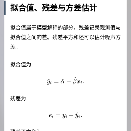
拟合值、残差与方差估计
拟合值属于模型解释的部分，残差记录观测值与
拟合值之间的差。残差平方和还可以估计噪声方
差。
拟合值为
^
\hat{y}_i=\hat{\alph
^
=
^
+
.
y
α
β
x
i
i
残差为
=
e_i=y_i-\hat{y}_i.
−
^
.
e
y
y
i
i
i