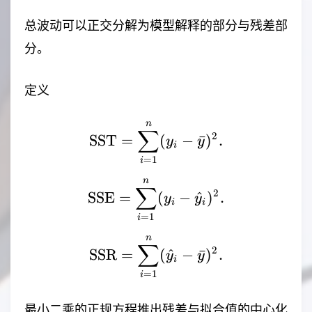
总波动可以正交分解为模型解释的部分与残差部
分。
定义
n
\mathrm{SST}=\sum_{
∑
2
SST
=
(
−
ˉ
)
.
y
y
i
=
1
i
n
\mathrm{SSE}=\sum_{i
∑
2
SSE
=
(
−
^
)
.
y
y
i
i
=
1
i
n
\mathrm{SSR}=\sum_{
∑
2
SSR
=
(
^
−
ˉ
)
.
y
y
i
=
1
i
最小二乘的正规方程推出残差与拟合值的中心化