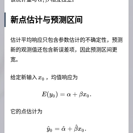
新点估计与预测区间
估计平均响应只包含参数估计的不确定性，预测
新的观测值还包含新误差项，因此预测区间更
宽。
x_0
给定新输入
，均值响应为
x
0
(
)
=
E(y_0)=\alpha+\beta 
+
.
E
y
α
β
x
0
0
它的点估计为
^
\hat{y}_0=\hat{\alph
^
=
^
+
.
y
α
β
x
0
0