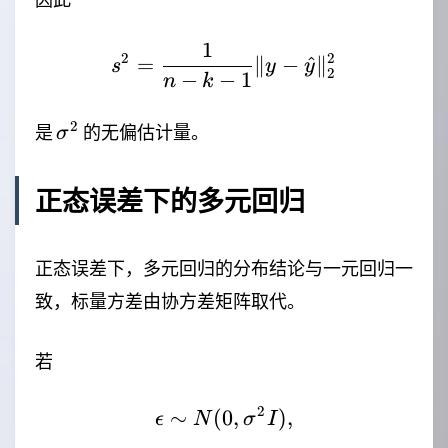
1
s^2=\frac{1}{n-k-1}\|
2
2
=
∥
−
^
∥
s
y
y
2
−
−
1
n
k
\sigma^2
2
是
的无偏估计量。
σ
正态误差下的多元回归
正态误差下，多元回归的分布结论与一元回归一
致，标量方差由协方差矩阵取代。
若
2
∼
(
0
\epsilon\sim N(0,\sigm
,
)
,
ϵ
N
σ
I