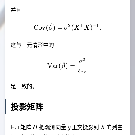
并且
^
2
⊤
−
1
\mathrm{Cov}(\hat{\b
Cov
(
)
=
(
)
.
β
σ
X
X
这与一元情形中的
2
\mathrm{Var}(\hat{\b
σ
^
Var
(
)
=
β
s
xx
是一致的。
投影矩阵
H
y
X
Hat 矩阵
把观测向量
正交投影到
的列空
H
y
X