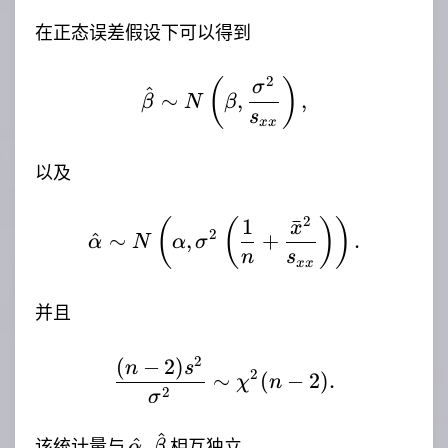
在正态误差假设下可以得到
2
\hat{\beta}\sim N\lef
(
)
σ
^
∼
,
,
β
N
β
s
xx
以及
2
1
ˉ
\hat{\alpha}\sim N\le
(
(
)
)
x
2
^
∼
,
+
.
α
N
α
σ
n
s
xx
并且
2
(
−
2
)
\frac{(n-2)s^2}{\sigma
n
s
2
∼
(
−
2
)
.
χ
n
2
σ
^
\hat{\alpha},\hat{\beta}
^
,
该统计量与
相互独立。
α
β