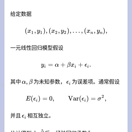
给定数据
(
,
)
,
(
,
(x_1,y_1),(x_2,y_2),\ld
)
,
…
,
(
,
)
,
x
y
x
y
x
y
1
1
2
2
n
n
一元线性回归模型假设
=
+
y_i=\alpha+\beta x_i+
+
.
y
α
β
x
ϵ
i
i
i
\alpha,\beta
\epsilon_i
,
其中
为未知参数，
为误差项。通常假设
α
β
ϵ
i
2
(
)
=
0
,
E(\epsilon_i)=0,\qqua
Var
(
)
=
,
E
ϵ
ϵ
σ
i
i
\epsilon_i
并且
相互独立。
ϵ
i
^