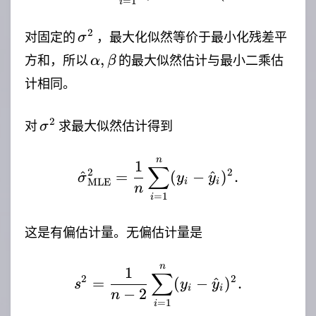
=
1
i
\sigma^2
2
对固定的
，最大化似然等价于最小化残差平
σ
\alpha,\beta
,
方和，所以
的最大似然估计与最小二乘估
α
β
计相同。
\sigma^2
2
对
求最大似然估计得到
σ
n
\hat{\sigma}_{\mathr
1
∑
2
2
^
=
(
−
^
)
.
σ
y
y
MLE
i
i
n
=
1
i
这是有偏估计量。无偏估计量是
n
s^2=\frac{1}{n-2}\sum
1
∑
2
2
=
(
−
^
)
.
s
y
y
i
i
−
2
n
=
1
i