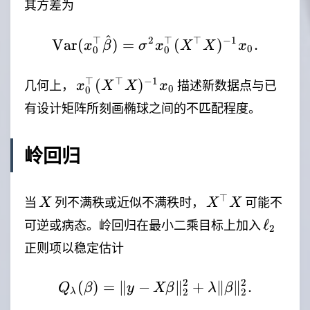
其方差为
^
⊤
2
⊤
⊤
−
1
\mathrm{Var}(x_0^\to
Var
(
)
=
(
)
.
x
β
σ
x
X
X
x
0
0
0
x_0^\top(X^\top
⊤
⊤
−
1
(
)
几何上，
描述新数据点与已
x
X
X
x
0
0
X)^{-1}x_0
有设计矩阵所刻画椭球之间的不匹配程度。
岭回归
X
X^\top
⊤
当
列不满秩或近似不满秩时，
可能不
X
X
X
X
\ell_2
ℓ
可逆或病态。岭回归在最小二乘目标上加入
2
正则项以稳定估计
2
2
(
)
=
∥
−
Q_\lambda(\beta)=\|y
∥
+
∥
∥
.
Q
β
y
Xβ
λ
β
2
2
λ