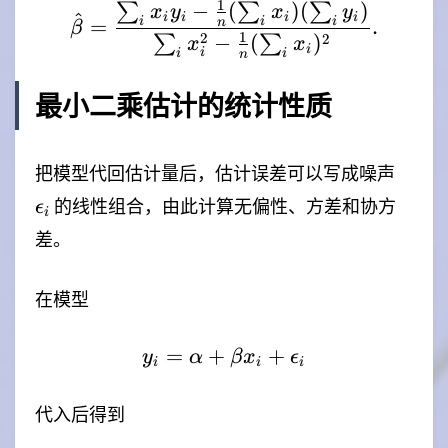
1
−
(
)
(
)
∑
∑
∑
\hat{\beta} = \frac{\s
x
y
x
y
^
i
i
i
i
i
i
i
=
.
n
β
1
2
2
−
(
)
∑
∑
x
x
i
i
i
i
n
最小二乘估计的统计性质
\epsi
把模型代回估计量后，估计误差可以写成噪声
的线性组合，由此计算无偏性、方差和协方
ϵ
i
差。
在模型
=
+
y_i=\alpha+\beta x_i+
+
y
α
β
x
ϵ
i
i
i
代入后得到