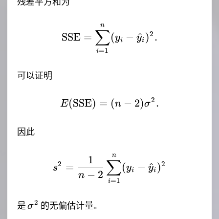
残差平方和为
n
\mathrm{SSE}=\sum_{i
∑
2
SSE
=
(
−
^
)
.
y
y
i
i
=
1
i
可以证明
2
(
SSE
)
=
E(\mathrm{SSE})=(n-
(
−
2
)
.
E
n
σ
因此
n
s^2=\frac{1}{n-2}\su
1
∑
2
2
=
(
−
^
)
s
y
y
i
i
−
2
n
=
1
i
\sigma^2
2
是
的无偏估计量。
σ