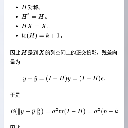
H
对称。
H
H^2=H
2
=
。
H
H
HX=X
=
。
H
X
X
\mathrm{tr}
tr
(
)
=
+
1
。
H
k
(H)=k+1
H
X
因此
是到
的列空间上的正交投影。残差向
H
X
量为
−
^
=
(
−
y-\hat{y}=(I-H)y=(I-H
)
=
(
−
)
.
y
y
I
H
y
I
H
ϵ
于是
2
2
2
(
∥
−
^
∥
)
=
tr
(
E(\|y-\hat{y}\|_2^2)
−
)
=
(
−
−
E
y
y
σ
I
H
σ
n
k
2
因此