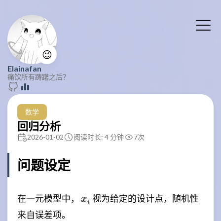
😉
Elainafan
痛饮所有踌躇之后？
数学
回归分析
2026-01-02
阅读时长: 4 分钟
7
次
问题设定
x_i
在一元模型中，
视为给定的设计点，随机性
x
i
来自误差项。