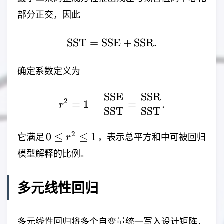
部分正交，因此
SST
=
SSE
\mathrm{SST}=\mat
+
SSR
.
确定系数定义为
SSE
SSR
r^2=1-\frac{\mathrm
2
=
1
−
=
.
r
SST
SST
0\leq
2
0
≤
≤
1
它满足
，表示总平方和中可被回归
r
r^2\leq
模型解释的比例。
1
多元线性回归
多元线性回归将多个自变量统一写入设计矩阵，