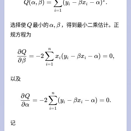
∑
2
(
,
)
=
(
−
−
)
.
Q
α
β
y
β
x
α
i
i
=
1
i
Q
\alpha,\beta
,
选择使
最小的
，得到最小二乘估计。正
Q
α
β
规方程为
n
\frac{\partial Q}{\par
∂
Q
∑
=
−
2
(
−
−
)
=
0
,
x
y
β
x
α
i
i
i
∂
β
=
1
i
以及
n
\frac{\partial Q}{\par
∂
Q
∑
=
−
2
(
−
−
)
=
0.
y
β
x
α
i
i
∂
α
=
1
i
记