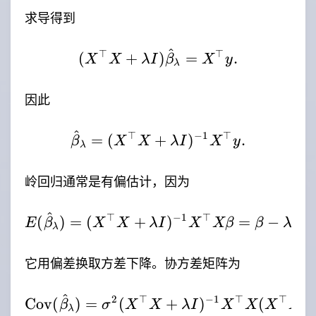
求导得到
^
⊤
⊤
(X^\top X+\lambda I)
(
+
)
=
.
X
X
λ
I
β
X
y
λ
因此
^
⊤
−
1
⊤
\hat{\beta}_\lambda=
=
(
+
)
.
β
X
X
λ
I
X
y
λ
岭回归通常是有偏估计，因为
^
⊤
−
1
⊤
E(\hat{\beta}_\lambd
(
)
=
(
+
)
=
−
(
E
β
X
X
λ
I
X
Xβ
β
λ
X
λ
它用偏差换取方差下降。协方差矩阵为
^
2
⊤
−
1
⊤
⊤
\mathrm{Cov}(\hat{\b
Cov
(
)
=
(
+
)
(
β
σ
X
X
λ
I
X
X
X
X
λ