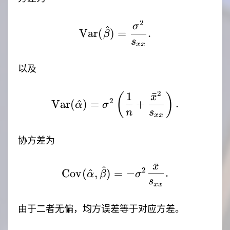
2
\mathrm{Var}(\hat{\b
σ
^
Var
(
)
=
.
β
s
xx
以及
2
1
ˉ
\mathrm{Var}(\hat{\al
(
)
x
2
Var
(
^
)
=
+
.
α
σ
n
s
xx
协方差为
ˉ
x
\mathrm{Cov}(\hat{\a
^
2
Cov
(
^
,
)
=
−
.
α
β
σ
s
xx
由于二者无偏，均方误差等于对应方差。