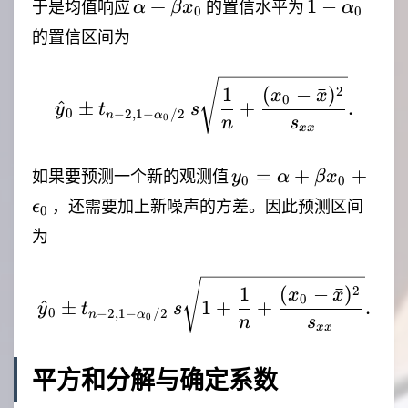
\alpha+\beta
1-
+
1
−
于是均值响应
的置信水平为
α
β
x
α
0
0
x_0
\alpha_0
的置信区间为
\hat{y}_0 \pm t_{n-2,
2
1
(
−
ˉ
)
x
x
0
^
±
+
.
y
t
s
0
−
2
,
1
−
/2
n
α
0
n
s
xx
y_0=\alpha+\beta
=
+
+
如果要预测一个新的观测值
y
α
β
x
0
0
x_0+\epsilon_0
，还需要加上新噪声的方差。因此预测区间
ϵ
0
为
\hat{y}_0 \pm t_{n-2,
2
1
(
−
ˉ
)
x
x
0
^
±
1
+
+
.
y
t
s
0
−
2
,
1
−
/2
n
α
0
n
s
xx
平方和分解与确定系数