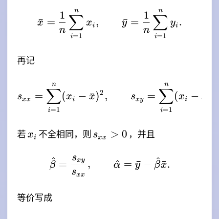
n
n
\bar{x}=\frac{1}{n}\
1
1
∑
∑
ˉ
=
,
ˉ
=
.
x
x
y
y
i
i
n
n
=
1
=
1
i
i
再记
n
n
s_{xx}=\sum_{i=1}^{n
∑
∑
2
=
(
−
ˉ
)
,
=
(
−
ˉ
)
(
s
x
x
s
x
x
xx
i
x
y
i
=
1
=
1
i
i
x_i
s_{xx}
>
0
若
不全相同，则
，并且
x
s
i
xx
\gt 0
s
^
^
\hat{\beta}=\frac{s_
x
y
=
,
^
=
ˉ
−
ˉ
.
β
α
y
β
x
s
xx
等价写成