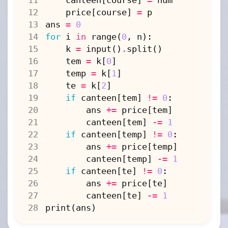
price
[
course
]
=
p
ans
=
0
for
i
in
range
(
0
,
n
):
k
=
input
()
.
split
()
tem
=
k
[
0
]
temp
=
k
[
1
]
te
=
k
[
2
]
if
canteen
[
tem
]
!=
0
:
ans
+=
price
[
tem
]
canteen
[
tem
]
-=
1
if
canteen
[
temp
]
!=
0
:
ans
+=
price
[
temp
]
canteen
[
temp
]
-=
1
if
canteen
[
te
]
!=
0
:
ans
+=
price
[
te
]
canteen
[
te
]
-=
1
print
(
ans
)