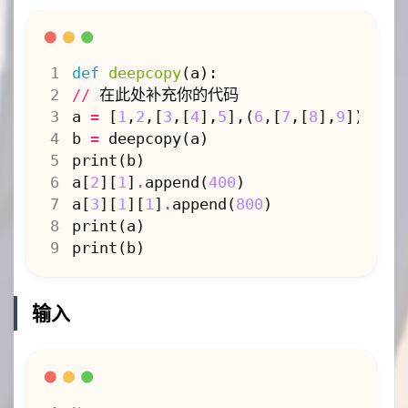
def
deepcopy
(
a
):
//
在此处补充你的代码
a
=
[
1
,
2
,[
3
,[
4
],
5
],(
6
,[
7
,[
8
],
9
])]
b
=
deepcopy
(
a
)
print
(
b
)
a
[
2
][
1
]
.
append
(
400
)
a
[
3
][
1
][
1
]
.
append
(
800
)
print
(
a
)
print
(
b
)
输入