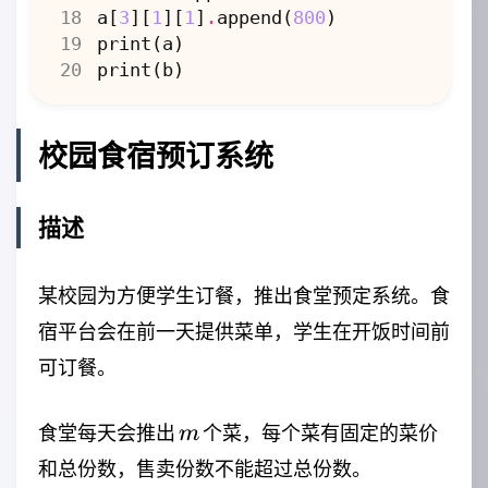
a
[
3
][
1
][
1
]
.
append
(
800
)
print
(
a
)
print
(
b
)
校园食宿预订系统
描述
某校园为方便学生订餐，推出食堂预定系统。食
宿平台会在前一天提供菜单，学生在开饭时间前
可订餐。
m
食堂每天会推出
个菜，每个菜有固定的菜价
m
和总份数，售卖份数不能超过总份数。