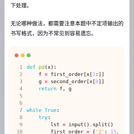
下处理。
无论哪种做法，都需要注意本题中不定项输出的
书写格式，因为不常见到容易遗忘。
def
pd
(
x
):
f
=
first_order
[
x
[
1
:]]
g
=
second_order
[
x
[
0
]]
return
f
,
g
while
True
:
try
:
lst
=
input
()
.
split
()
first_order
=
{
'2'
:
15
,
'A'