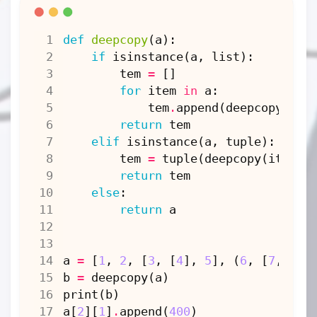
def
deepcopy
(
a
):
if
isinstance
(
a
,
list
):
tem
=
[]
for
item
in
a
:
tem
.
append
(
deepcopy
(
ite
return
tem
elif
isinstance
(
a
,
tuple
):
tem
=
tuple
(
deepcopy
(
item
)
return
tem
else
:
return
a
a
=
[
1
,
2
,
[
3
,
[
4
],
5
],
(
6
,
[
7
,
[
8
]
b
=
deepcopy
(
a
)
print
(
b
)
a
[
2
][
1
]
.
append
(
400
)