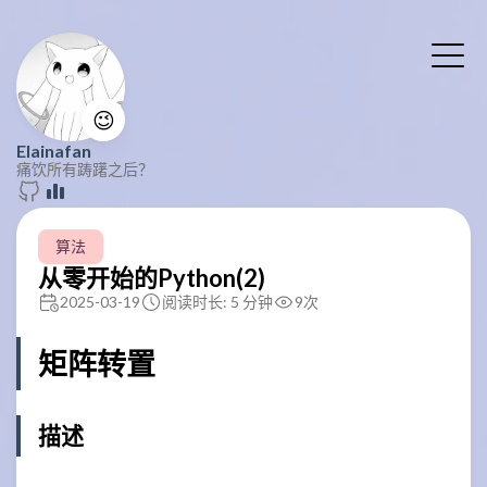
😉
Elainafan
痛饮所有踌躇之后？
算法
从零开始的Python(2)
2025-03-19
阅读时长: 5 分钟
9
次
矩阵转置
描述