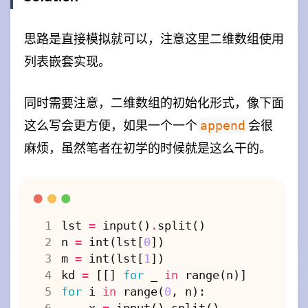
思路是直接模拟就可以，注意这里二维数组使用
列表嵌套实现。
同时需要注意，二维数组的初始化形式，像下面
这么写会更方便，如果一个一个
会很
append
麻烦，虽然笔者在初学的时候就是这么干的。
lst
=
input
()
.
split
()
n
=
int
(
lst
[
0
])
m
=
int
(
lst
[
1
])
kd
=
[[]
for
_
in
range
(
n
)]
for
i
in
range
(
0
,
n
):
x
=
input
()
.
split
()