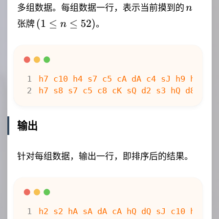
n
多组数据。每组数据一行，表示当前摸到的
n
(1
(
1
≤
≤
52
)
张牌
。
n
\leq
n
\leq
52)
输出
针对每组数据，输出一行，即排序后的结果。