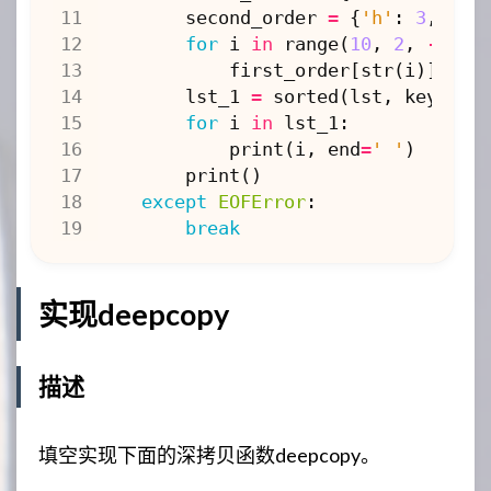
second_order
=
{
'h'
:
3
,
's'
for
i
in
range
(
10
,
2
,
-
1
):
first_order
[
str
(
i
)]
=
i
lst_1
=
sorted
(
lst
,
key
=
pd
,
for
i
in
lst_1
:
print
(
i
,
end
=
' '
)
print
()
except
EOFError
:
break
实现deepcopy
描述
填空实现下面的深拷贝函数deepcopy。