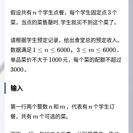
n
3
3
假设共有
个学生点餐，每个学生固定点
个
n
菜，当点的菜售罄时, 学生就买不到这个菜了。
请根据学生预定记录，给出食堂总的预定收入。
1 \leq
1
≤
≤
6000
，
3
≤
≤
6000
数据满足
，
n
m
n \leq
1000
300
1000
单品菜价不大于
元，每个菜的配额不超过
6000，
3000
。
3 \leq
m \leq
6000
输入
n
m
n
第一行两个整数
和
，代表有
个学生订
n
m
n
m
餐，共有
个可选的菜。
m