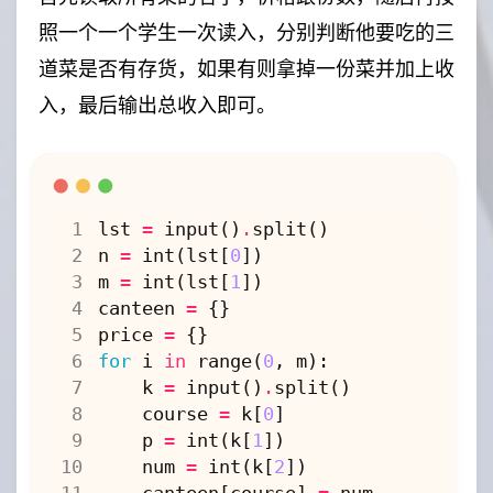
照一个一个学生一次读入，分别判断他要吃的三
道菜是否有存货，如果有则拿掉一份菜并加上收
入，最后输出总收入即可。
lst
=
input
()
.
split
()
n
=
int
(
lst
[
0
])
m
=
int
(
lst
[
1
])
canteen
=
{}
price
=
{}
for
i
in
range
(
0
,
m
):
k
=
input
()
.
split
()
course
=
k
[
0
]
p
=
int
(
k
[
1
])
num
=
int
(
k
[
2
])
canteen
[
course
]
=
num