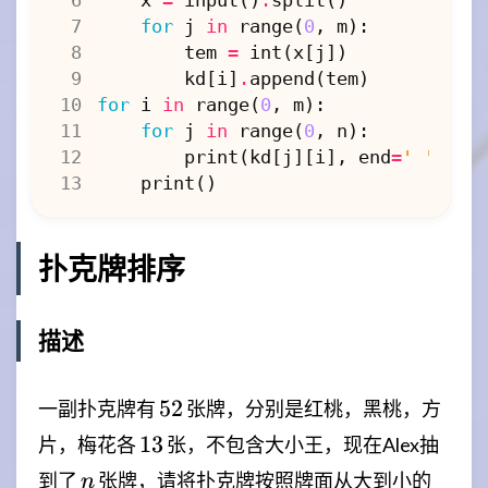
for
j
in
range
(
0
,
m
):
tem
=
int
(
x
[
j
])
kd
[
i
]
.
append
(
tem
)
for
i
in
range
(
0
,
m
):
for
j
in
range
(
0
,
n
):
print
(
kd
[
j
][
i
],
end
=
' '
)
print
()
扑克牌排序
描述
52
52
一副扑克牌有
张牌，分别是红桃，黑桃，方
13
13
片，梅花各
张，不包含大小王，现在Alex抽
n
到了
张牌，请将扑克牌按照牌面从大到小的
n