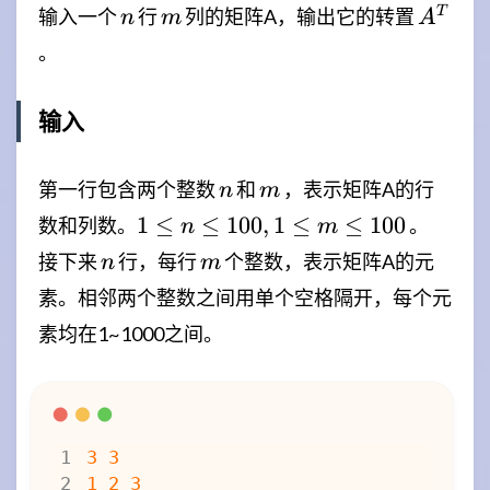
n
m
A^T
T
输入一个
行
列的矩阵A，输出它的转置
n
m
A
。
输入
n
m
第一行包含两个整数
和
，表示矩阵A的行
n
m
1
1
≤
≤
100
,
1
≤
≤
100
数和列数。
。
n
m
\leq
n
m
接下来
行，每行
个整数，表示矩阵A的元
n
m
n
素。相邻两个整数之间用单个空格隔开，每个元
\leq
素均在1~1000之间。
100,1
\leq
m
\leq
100