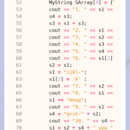
MyString
SArray
[
4
]
=
{
"big"
cout
<<
"1. "
<<
s1
<<
s2
<
s4
=
s3
;
s3
=
s1
+
s3
;
cout
<<
"2. "
<<
s1
<<
endl
cout
<<
"3. "
<<
s2
<<
endl
cout
<<
"4. "
<<
s3
<<
endl
cout
<<
"5. "
<<
s4
<<
endl
cout
<<
"6. "
<<
s1
[
2
]
<<
e
s2
=
s1
;
s1
=
"ijkl-"
;
s1
[
2
]
=
'A'
;
cout
<<
"7. "
<<
s2
<<
endl
cout
<<
"8. "
<<
s1
<<
endl
s1
+=
"mnop"
;
cout
<<
"9. "
<<
s1
<<
endl
s4
=
"qrst-"
+
s2
;
cout
<<
"10. "
<<
s4
<<
end
s1
=
s2
+
s4
+
" uvw "
+
"x