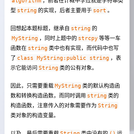
，前者在计概中学过就是字符串类
algorithm
型
的实现，后者主要用于
。
string
sort
cout
<<
s1
(
5
,
10
)
<<
endl
;
system
(
"pause"
);
return
0
;
回想起本题标题，继承自
的
string
}
，同时上题中的
等等一车
MyString
strcpy
函数在
类中也有实现，而代码中也写
string
了
，表
class MyString:public string
示它能访问
类的公有对象。
String
因此，只需要重载
类的默认构造函
MyString
数和转换构造函数，而同时调用
类的
string
构造函数，注意传入的对象需要作为
String
类对象的构造变量。
以及，最后需要重载
类中没有的
运
String
()