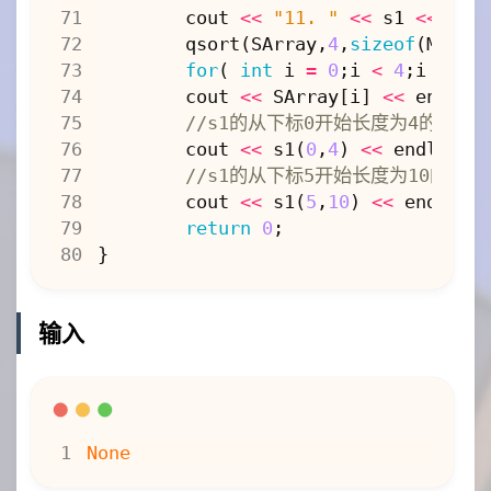
cout
<<
"11. "
<<
s1
<<
end
qsort
(
SArray
,
4
,
sizeof
(
MyStr
for
(
int
i
=
0
;
i
<
4
;
i
++
)
cout
<<
SArray
[
i
]
<<
endl
;
cout
<<
s1
(
0
,
4
)
<<
endl
;
cout
<<
s1
(
5
,
10
)
<<
endl
;
return
0
;
}
输入