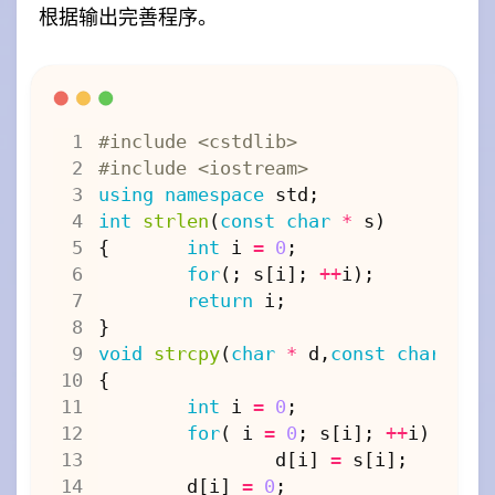
根据输出完善程序。
#include
<cstdlib>
#include
<iostream>
using
namespace
std
;
int
strlen
(
const
char
*
s
)
{
int
i
=
0
;
for
(;
s
[
i
];
++
i
);
return
i
;
}
void
strcpy
(
char
*
d
,
const
char
*
s
{
int
i
=
0
;
for
(
i
=
0
;
s
[
i
];
++
i
)
d
[
i
]
=
s
[
i
];
d
[
i
]
=
0
;