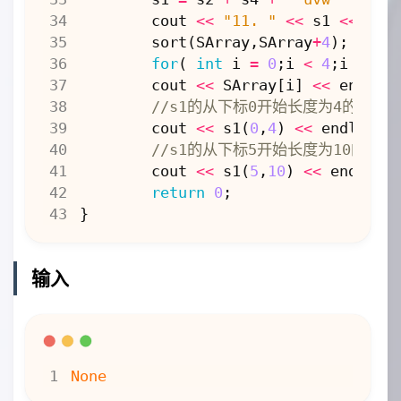
}
else
{
cout
<<
"11. "
<<
s1
<<
end
p
=
new
char
[
strlen
(
s
)
sort
(
SArray
,
SArray
+
4
);
strcpy
(
p
,
s
);
for
(
int
i
=
0
;
i
<
4
;
i
++
)
return
*
this
;
cout
<<
SArray
[
i
]
<<
endl
;
}
}
cout
<<
s1
(
0
,
4
)
<<
endl
;
char
&
operator
[](
int
l
)
{
retu
friend
MyString
operator
+
(
cons
cout
<<
s1
(
5
,
10
)
<<
endl
;
MyString
ans
;
return
0
;
ans
.
p
=
new
char
[
strlen
(
a
.
}
strcpy
(
ans
.
p
,
a
.
p
);
strcat
(
ans
.
p
,
b
.
p
);
return
ans
;
输入
}
MyString
&
operator
+=
(
const
cha
MyString
temp
(
c
);
*
this
=
*
this
+
temp
;
return
*
this
;
}