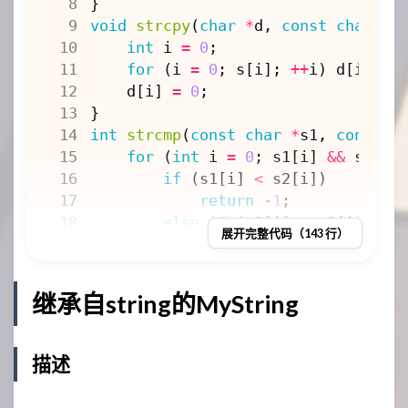
}
void
strcpy
(
char
*
d
,
const
char
*
s
int
i
=
0
;
for
(
i
=
0
;
s
[
i
];
++
i
)
d
[
i
]
=
d
[
i
]
=
0
;
}
int
strcmp
(
const
char
*
s1
,
const
c
for
(
int
i
=
0
;
s1
[
i
]
&&
s2
[
i
]
if
(
s1
[
i
]
<
s2
[
i
])
return
-
1
;
else
if
(
s1
[
i
]
>
s2
[
i
])
展开完整代码（143 行）
return
1
;
}
return
0
;
继承自string的MyString
}
void
strcat
(
char
*
d
,
const
char
*
s
int
len
=
strlen
(
d
);
描述
strcpy
(
d
+
len
,
s
);
}