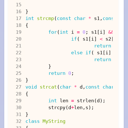
}
int
strcmp
(
const
char
*
s1
,
const
ch
{
for
(
int
i
=
0
;
s1
[
i
]
&&
s2
[
if
(
s1
[
i
]
<
s2
[
i
]
)
return
-
1
;
else
if
(
s1
[
i
]
>
s2
return
1
;
}
return
0
;
}
void
strcat
(
char
*
d
,
const
char
*
s
{
int
len
=
strlen
(
d
);
strcpy
(
d
+
len
,
s
);
}
class
MyString
{