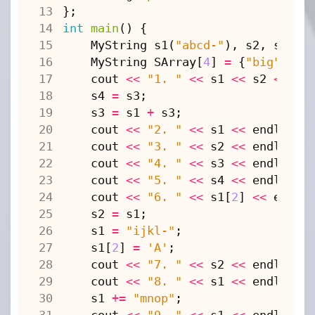
};
int
main
()
{
MyString
s1
(
"abcd-"
),
s2
,
s3
(
"e
MyString
SArray
[
4
]
=
{
"big"
,
"m
cout
<<
"1. "
<<
s1
<<
s2
<<
s3
s4
=
s3
;
s3
=
s1
+
s3
;
cout
<<
"2. "
<<
s1
<<
endl
;
cout
<<
"3. "
<<
s2
<<
endl
;
cout
<<
"4. "
<<
s3
<<
endl
;
cout
<<
"5. "
<<
s4
<<
endl
;
cout
<<
"6. "
<<
s1
[
2
]
<<
endl
;
s2
=
s1
;
s1
=
"ijkl-"
;
s1
[
2
]
=
'A'
;
cout
<<
"7. "
<<
s2
<<
endl
;
cout
<<
"8. "
<<
s1
<<
endl
;
s1
+=
"mnop"
;