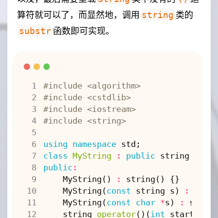
算符就可以了，而显然地，调用
类的
string
函数即可实现。
substr
#include
<algorithm>
#include
<cstdlib>
#include
<iostream>
#include
<string>
using
namespace
std
;
class
MyString
:
public
string
{
public
:
MyString
()
:
string
()
{}
MyString
(
const
string
s
)
:
stri
MyString
(
const
char
*
s
)
:
strin
string
operator
()(
int
start
,
in