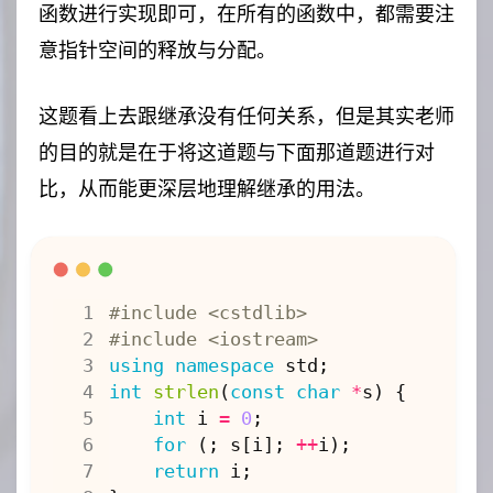
函数进行实现即可，在所有的函数中，都需要注
意指针空间的释放与分配。
这题看上去跟继承没有任何关系，但是其实老师
的目的就是在于将这道题与下面那道题进行对
比，从而能更深层地理解继承的用法。
#include
<cstdlib>
#include
<iostream>
using
namespace
std
;
int
strlen
(
const
char
*
s
)
{
int
i
=
0
;
for
(;
s
[
i
];
++
i
);
return
i
;