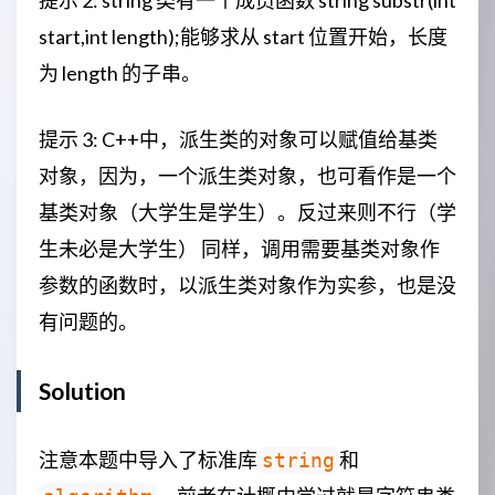
提示 2: string 类有一个成员函数 string substr(int
cout
<<
"3. "
<<
s2
<<
endl
;
cout
<<
"4. "
<<
s3
<<
endl
;
start,int length);能够求从 start 位置开始，长度
cout
<<
"5. "
<<
s4
<<
endl
;
为 length 的子串。
cout
<<
"6. "
<<
s1
[
2
]
<<
endl
s2
=
s1
;
s1
=
"ijkl-"
;
提示 3: C++中，派生类的对象可以赋值给基类
s1
[
2
]
=
'A'
;
对象，因为，一个派生类对象，也可看作是一个
cout
<<
"7. "
<<
s2
<<
endl
;
基类对象（大学生是学生）。反过来则不行（学
cout
<<
"8. "
<<
s1
<<
endl
;
s1
+=
"mnop"
;
生未必是大学生） 同样，调用需要基类对象作
cout
<<
"9. "
<<
s1
<<
endl
;
参数的函数时，以派生类对象作为实参，也是没
s4
=
"qrst-"
+
s2
;
有问题的。
cout
<<
"10. "
<<
s4
<<
endl
;
s1
=
s2
+
s4
+
" uvw "
+
"xyz"
cout
<<
"11. "
<<
s1
<<
endl
;
Solution
qsort
(
SArray
,
4
,
sizeof
(
MyStri
for
(
int
i
=
0
;
i
<
4
;
i
++
)
co
注意本题中导入了标准库
和
string
cout
<<
s1
(
0
,
4
)
<<
endl
;