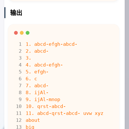
bool
operator
<
(
const
MyString
bool
operator
==
(
const
MyString
输出
bool
operator
>
(
const
MyString
char
*
operator
()(
int
start
,
in
char
*
temp
=
new
char
[
len
for
(
int
i
=
start
;
i
<
st
temp
[
i
-
start
]
=
p
[
i
]
}
temp
[
len
]
=
'\0'
;
return
temp
;
}
friend
ostream
&
operator
<<
(
ost
if
(
s
.
p
==
NULL
)
return
o
;
else
{
o
<<
s
.
p
;
return
o
;
}
}