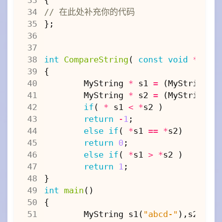
};
int
CompareString
(
const
void
*
e1
,
{
MyString
*
s1
=
(
MyString
*
MyString
*
s2
=
(
MyString
*
if
(
*
s1
<
*
s2
)
return
-
1
;
else
if
(
*
s1
==
*
s2
)
return
0
;
else
if
(
*
s1
>
*
s2
)
return
1
;
}
int
main
()
{
MyString
s1
(
"abcd-"
),
s2
,
s3
(