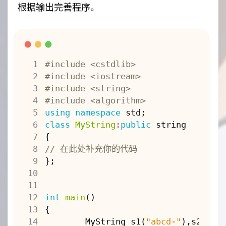
class
MyString
{
根据输出完善程序。
private
:
char
*
p
;
public
:
#include
<cstdlib>
MyString
()
{
p
=
NULL
;
}
#include
<iostream>
MyString
(
const
char
*
s
)
{
#include
<string>
p
=
new
char
[
strlen
(
s
)
+
1
#include
<algorithm>
strcpy
(
p
,
s
);
using
namespace
std
;
}
class
MyString
:
public
string
~
MyString
()
{
{
if
(
p
)
delete
[]
p
;
}
};
MyString
(
const
MyString
&
s
)
{
if
(
s
.
p
==
NULL
)
p
=
NULL
;
int
main
()
else
{
{
p
=
new
char
[
strlen
(
s
.
MyString
s1
(
"abcd-"
),
s2
,
s3
(
strcpy
(
p
,
s
.
p
);