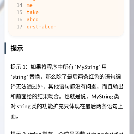
};
int
CompareString
(
const
void
*
e1
,
MyString
*
s1
=
(
MyString
*
)
e1
;
MyString
*
s2
=
(
MyString
*
)
e2
;
if
(
*
s1
<
*
s2
)
return
-
1
;
提示
else
if
(
*
s1
==
*
s2
)
return
0
;
else
if
(
*
s1
>
*
s2
)
提示 1：如果将程序中所有 “MyString” 用
return
1
;
“string” 替换，那么除了最后两条红色的语句编
}
int
main
()
{
译无法通过外，其他语句都没有问题，而且输出
MyString
s1
(
"abcd-"
),
s2
,
s3
(
"
和前面给的结果吻合。也就是说，MyString 类
MyString
SArray
[
4
]
=
{
"big"
,
"
对 string 类的功能扩充只体现在最后两条语句上
cout
<<
"1. "
<<
s1
<<
s2
<<
s
s4
=
s3
;
面。
s3
=
s1
+
s3
;
cout
<<
"2. "
<<
s1
<<
endl
;