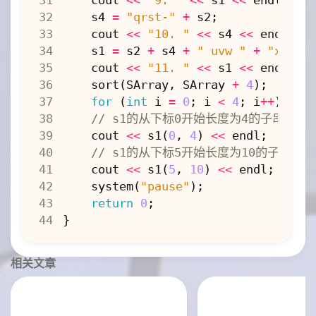
cout
<<
"9. "
<<
s1
<<
endl
;
s4
=
"qrst-"
+
s2
;
cout
<<
"10. "
<<
s4
<<
endl
;
s1
=
s2
+
s4
+
" uvw "
+
"xyz"
;
cout
<<
"11. "
<<
s1
<<
endl
;
sort
(
SArray
,
SArray
+
4
);
for
(
int
i
=
0
;
i
<
4
;
i
++
)
cou
cout
<<
s1
(
0
,
4
)
<<
endl
;
cout
<<
s1
(
5
,
10
)
<<
endl
;
system
(
"pause"
);
return
0
;
}
相关文章