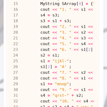
MyString
SArray
[
4
]
=
{
"big"
}
cout
<<
"1. "
<<
s1
<<
s2
<
}
s4
=
s3
;
MyString
&
operator
=
(
const
MySt
s3
=
s1
+
s3
;
if
(
p
)
delete
[]
p
;
cout
<<
"2. "
<<
s1
<<
endl
if
(
s
.
p
==
NULL
)
{
cout
<<
"3. "
<<
s2
<<
endl
p
=
NULL
;
cout
<<
"4. "
<<
s3
<<
endl
return
*
this
;
cout
<<
"5. "
<<
s4
<<
endl
}
else
{
cout
<<
"6. "
<<
s1
[
2
]
<<
e
p
=
new
char
[
strlen
(
s
.
s2
=
s1
;
strcpy
(
p
,
s
.
p
);
s1
=
"ijkl-"
;
return
*
this
;
s1
[
2
]
=
'A'
;
}
cout
<<
"7. "
<<
s2
<<
endl
}
cout
<<
"8. "
<<
s1
<<
endl
MyString
&
operator
=
(
const
char
s1
+=
"mnop"
;
if
(
p
)
delete
[]
p
;
cout
<<
"9. "
<<
s1
<<
endl
if
(
s
==
NULL
)
{
s4
=
"qrst-"
+
s2
;
p
=
NULL
;
cout
<<
"10. "
<<
s4
<<
end
return
*
this
;
s1
=
s2
+
s4
+
" uvw "
+
"x