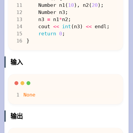
Number
n1
(
10
),
n2
(
20
);
Number
n3
;
n3
=
n1
*
n2
;
cout
<<
int
(
n3
)
<<
endl
;
return
0
;
}
输入
输出