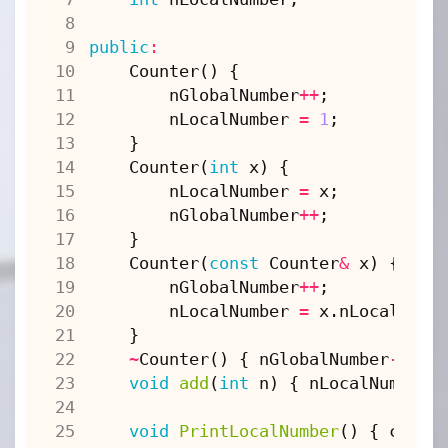
public
:
Counter
()
{
nGlobalNumber
++
;
nLocalNumber
=
1
;
}
Counter
(
int
x
)
{
nLocalNumber
=
x
;
nGlobalNumber
++
;
}
Counter
(
const
Counter
&
x
)
{
nGlobalNumber
++
;
nLocalNumber
=
x
.
nLocalNumb
}
~
Counter
()
{
nGlobalNumber
--
;
}
void
add
(
int
n
)
{
nLocalNumber
void
PrintLocalNumber
()
{
cout