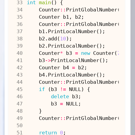
int
main
()
{
Counter
::
PrintGlobalNumber
();
Counter
b1
,
b2
;
Counter
::
PrintGlobalNumber
();
b1
.
PrintLocalNumber
();
b2
.
add
(
10
);
b2
.
PrintLocalNumber
();
Counter
*
b3
=
new
Counter
(
7
);
b3
->
PrintLocalNumber
();
Counter
b4
=
b2
;
b4
.
PrintLocalNumber
();
Counter
::
PrintGlobalNumber
();
if
(
b3
!=
NULL
)
{
delete
b3
;
b3
=
NULL
;
}
Counter
::
PrintGlobalNumber
();
return
0
;