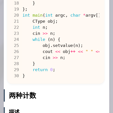
}
};
int
main
(
int
argc
,
char
*
argv
[])
{
CType
obj
;
int
n
;
cin
>>
n
;
while
(
n
)
{
obj
.
setvalue
(
n
);
cout
<<
obj
++
<<
" "
<<
obj
cin
>>
n
;
}
return
0
;
}
两种计数
描述