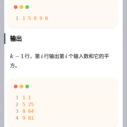
输出
k-
i
i
−
1
行，第
行输出第
个输入数和它的平
k
i
i
1
方。