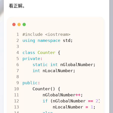
看正解。
#include
<iostream>
using
namespace
std
;
class
Counter
{
private
:
static
int
nGlobalNumber
;
int
nLocalNumber
;
public
:
Counter
()
{
nGlobalNumber
++
;
if
(
nGlobalNumber
==
2
)
nLocalNumber
=
1
;
else