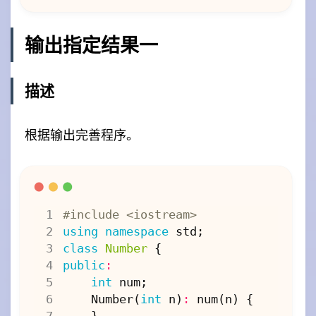
输出指定结果一
描述
根据输出完善程序。
#include
<iostream>
using
namespace
std
;
class
Number
{
public
:
int
num
;
Number
(
int
n
)
:
num
(
n
)
{