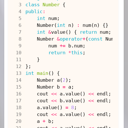
class
Number
{
public
:
int
num
;
Number
(
int
n
)
:
num
(
n
)
{}
int
&
value
()
{
return
num
;
}
Number
&
operator
+
(
const
Number
num
+=
b
.
num
;
return
*
this
;
}
};
int
main
()
{
Number
a
(
2
);
Number
b
=
a
;
cout
<<
a
.
value
()
<<
endl
;
cout
<<
b
.
value
()
<<
endl
;
a
.
value
()
=
8
;
cout
<<
a
.
value
()
<<
endl
;
a
+
b
;
cout
<<
a
.
value
()
<<
endl
;