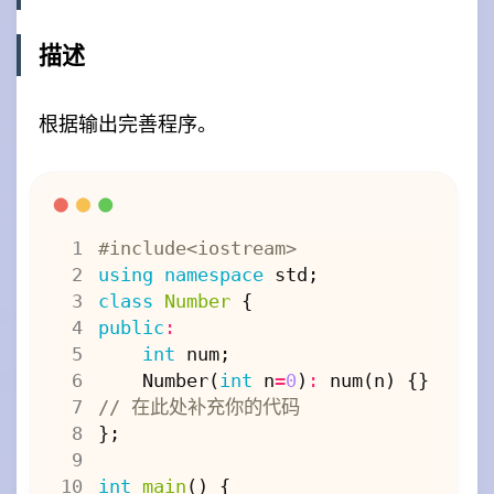
描述
根据输出完善程序。
using
namespace
std
;
class
Number
{
public
:
int
num
;
Number
(
int
n
=
0
)
:
num
(
n
)
{}
};
int
main
()
{