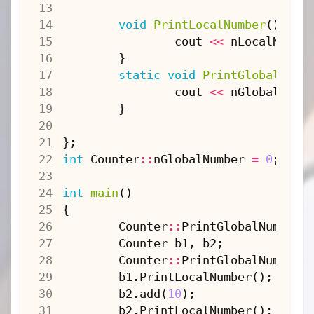
void
PrintLocalNumber
(){
cout
<<
nLocalNumbe
}
static
void
PrintGlobalNumb
cout
<<
nGlobalNumb
}
};
int
Counter
::
nGlobalNumber
=
0
;
int
main
()
{
Counter
::
PrintGlobalNumber
(
Counter
b1
,
b2
;
Counter
::
PrintGlobalNumber
(
b1
.
PrintLocalNumber
();
b2
.
add
(
10
);
b2
.
PrintLocalNumber
();