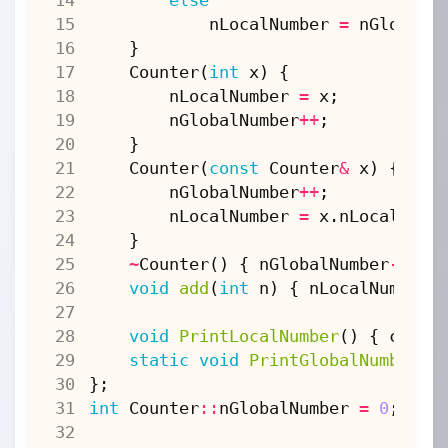
nLocalNumber
=
nGlobalN
}
Counter
(
int
x
)
{
nLocalNumber
=
x
;
nGlobalNumber
++
;
}
Counter
(
const
Counter
&
x
)
{
nGlobalNumber
++
;
nLocalNumber
=
x
.
nLocalNumb
}
~
Counter
()
{
nGlobalNumber
--
;
}
void
add
(
int
n
)
{
nLocalNumber
void
PrintLocalNumber
()
{
cout
static
void
PrintGlobalNumber
()
};
int
Counter
::
nGlobalNumber
=
0
;