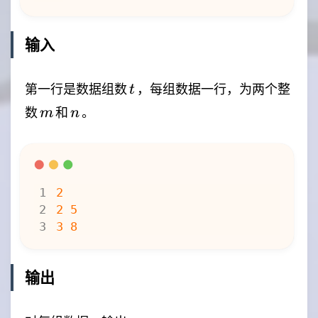
输入
t
第一行是数据组数
，每组数据一行，为两个整
t
m
n
数
和
。
m
n
输出