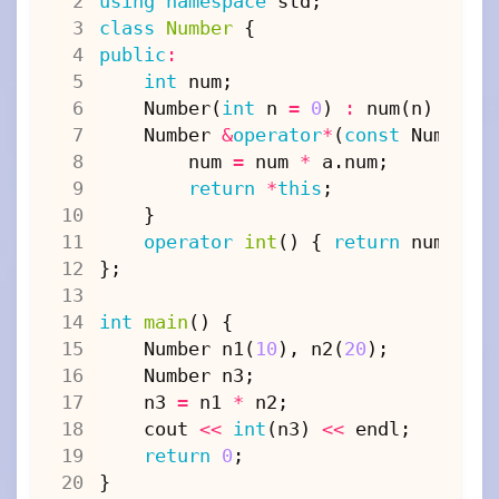
using
namespace
std
;
class
Number
{
public
:
int
num
;
Number
(
int
n
=
0
)
:
num
(
n
)
{}
Number
&
operator
*
(
const
Number
num
=
num
*
a
.
num
;
return
*
this
;
}
operator
int
()
{
return
num
;
}
};
int
main
()
{
Number
n1
(
10
),
n2
(
20
);
Number
n3
;
n3
=
n1
*
n2
;
cout
<<
int
(
n3
)
<<
endl
;
return
0
;
}