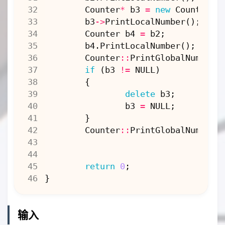
Counter
*
b3
=
new
Counter
(
7
b3
->
PrintLocalNumber
();
Counter
b4
=
b2
;
b4
.
PrintLocalNumber
();
Counter
::
PrintGlobalNumber
(
if
(
b3
!=
NULL
)
{
delete
b3
;
b3
=
NULL
;
}
Counter
::
PrintGlobalNumber
(
return
0
;
}
输入