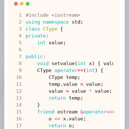
#include
<iostream>
using
namespace
std
;
class
CType
{
private
:
int
value
;
public
:
void
setvalue
(
int
x
)
{
value
=
CType
operator
++
(
int
)
{
CType
temp
;
temp
.
value
=
value
;
value
=
value
*
value
;
return
temp
;
}
friend
ostream
&
operator
<<
(
ostr
o
<<
x
.
value
;
return
o
;