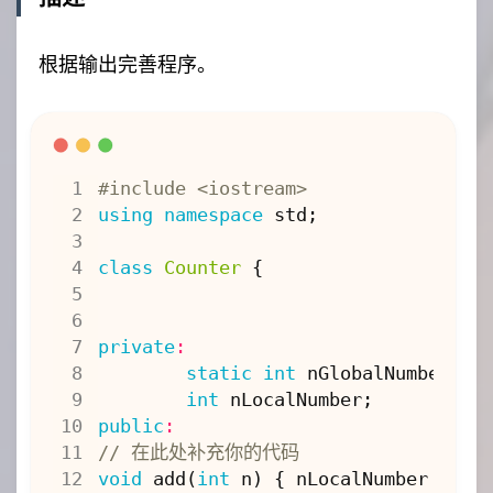
根据输出完善程序。
#include
<iostream>
using
namespace
std
;
class
Counter
{
private
:
static
int
nGlobalNumber
;
int
nLocalNumber
;
public
:
void
add
(
int
n
)
{
nLocalNumber
+=
n