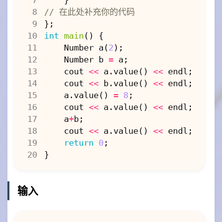
}
};
int
main
()
{
Number
a
(
2
);
Number
b
=
a
;
cout
<<
a
.
value
()
<<
endl
;
cout
<<
b
.
value
()
<<
endl
;
a
.
value
()
=
8
;
cout
<<
a
.
value
()
<<
endl
;
a
+
b
;
cout
<<
a
.
value
()
<<
endl
;
return
0
;
}
输入