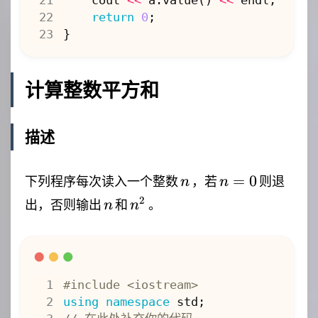
return
0
;
}
计算整数平方和
描述
n
n=0
=
0
下列程序每次读入一个整数
，若
则退
n
n
n
n^2
2
出，否则输出
和
。
n
n
#include
<iostream>
using
namespace
std
;