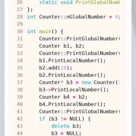
static
void
PrintGlobalNumber
()
};
int
Counter
::
nGlobalNumber
=
0
;
int
main
()
{
Counter
::
PrintGlobalNumber
();
Counter
b1
,
b2
;
Counter
::
PrintGlobalNumber
();
b1
.
PrintLocalNumber
();
b2
.
add
(
10
);
b2
.
PrintLocalNumber
();
Counter
*
b3
=
new
Counter
(
7
);
b3
->
PrintLocalNumber
();
Counter
b4
=
b2
;
b4
.
PrintLocalNumber
();
Counter
::
PrintGlobalNumber
();
if
(
b3
!=
NULL
)
{
delete
b3
;
b3
=
NULL
;