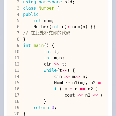
using
namespace
std
;
class
Number
{
public
:
int
num
;
Number
(
int
n
)
:
num
(
n
)
{}
};
int
main
()
{
int
t
;
int
m
,
n
;
cin
>>
t
;
while
(
t
--
)
{
cin
>>
m
>>
n
;
Number
n1
(
m
),
n2
=
n1
*
if
(
m
*
n
==
n2
)
cout
<<
n2
<<
endl
;
}
return
0
;
}