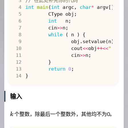
int
main
(
int
argc
,
char
*
argv
[])
{
CType
obj
;
int
n
;
cin
>>
n
;
while
(
n
)
{
obj
.
setvalue
(
n
);
cout
<<
obj
++<<
" "
<<
o
cin
>>
n
;
}
return
0
;
}
输入
k
个整数，除最后一个整数外，其他均不为0。
k